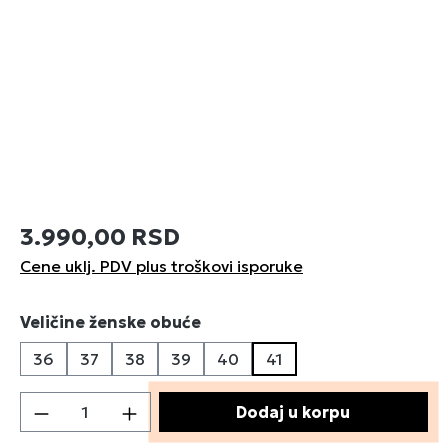
3.990,00 RSD
Cene uklj. PDV plus troškovi isporuke
Izaberi
Veličine ženske obuće
36
37
38
39
40
41
Količina proizvoda: Unesite željenu količin
Dodaj u korpu