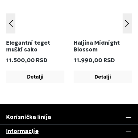
Elegantni teget
Haljina Midnight
muški sako
Blossom
Redovna cena:
Redovna cena:
11.500,00 RSD
11.990,00 RSD
Detalji
Detalji
Korisnička linija
Informacije