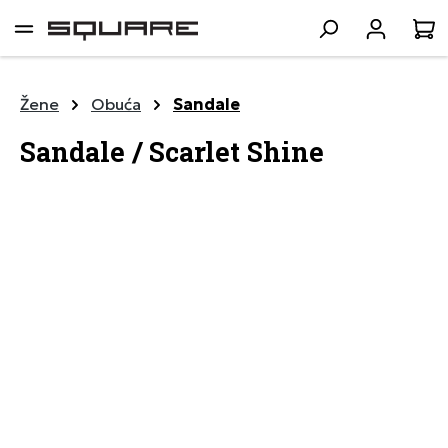
lavni sadržaj
K
Žene
Obuća
Sandale
Sandale / Scarlet Shine
Preskoči galeriju slika