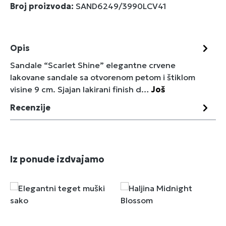
Broj proizvoda:
SAND6249/3990LCV41
Opis
Sandale “Scarlet Shine” elegantne crvene
lakovane sandale sa otvorenom petom i štiklom
visine 9 cm. Sjajan lakirani finish d…
Još
Recenzije
Preskoči galeriju proizvoda
Iz ponude izdvajamo