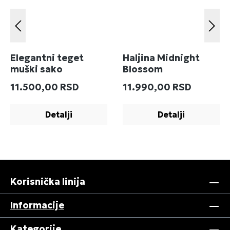
Elegantni teget
Haljina Midnight
muški sako
Blossom
Redovna cena:
Redovna cena:
11.500,00 RSD
11.990,00 RSD
Detalji
Detalji
Korisnička linija
Informacije
Kategorije