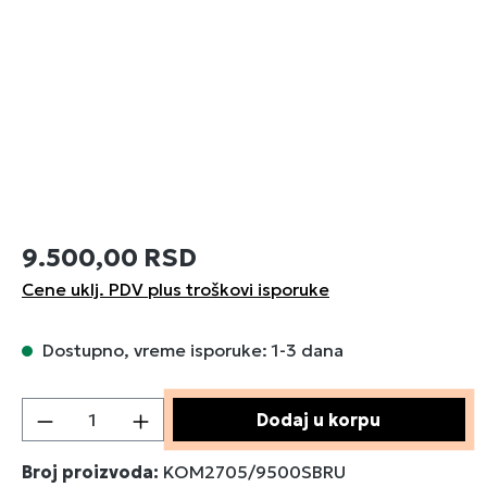
9.500,00 RSD
Cene uklj. PDV plus troškovi isporuke
Dostupno, vreme isporuke: 1-3 dana
Količina proizvoda: Unesite željenu količin
Dodaj u korpu
Broj proizvoda:
KOM2705/9500SBRU