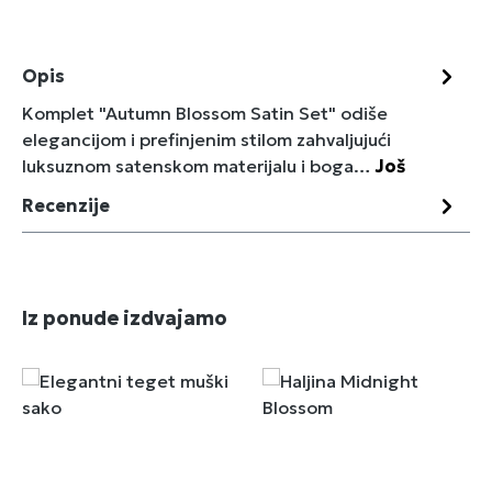
Opis
Komplet "Autumn Blossom Satin Set" odiše
elegancijom i prefinjenim stilom zahvaljujući
luksuznom satenskom materijalu i boga…
Još
Recenzije
Preskoči galeriju proizvoda
Iz ponude izdvajamo