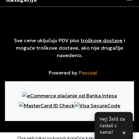
Sve cene uključuju PDV plus
troškove dostave
i
moguće troškove dostave, ako nije drugačije
navedeno.
Powered by
Pascual
Hej! Želiš da
ćaskaš s
nama?
✕
Ova veb lokacija koristi kolačiće kako bi osigurala