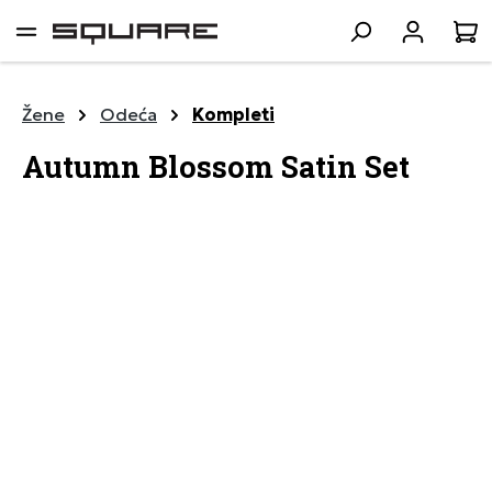
lavni sadržaj
K
Žene
Odeća
Kompleti
Autumn Blossom Satin Set
Preskoči galeriju slika