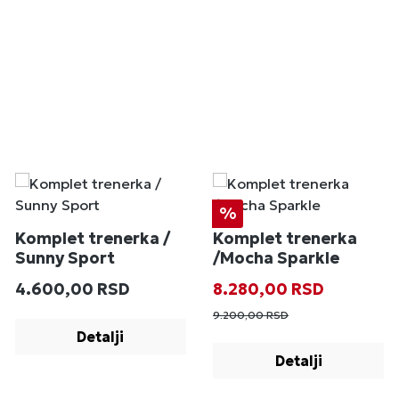
Popust
%
Komplet trenerka /
Komplet trenerka
Sunny Sport
/Mocha Sparkle
Redovna cena:
Prodajna cena:
Redovna cena
4.600,00 RSD
8.280,00 RSD
9.200,00 RSD
Detalji
Detalji