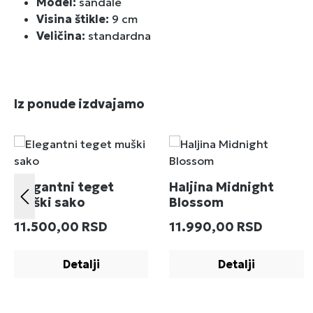
Model:
sandale
Visina štikle:
9 cm
Veličina:
standardna
Preskoči galeriju proizvoda
Iz ponude izdvajamo
Elegantni teget
Haljina Midnight
muški sako
Blossom
Redovna cena:
Redovna cena:
11.500,00 RSD
11.990,00 RSD
Detalji
Detalji