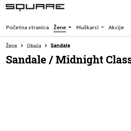
 pretragu
Preskoči na glavnu navigaciju
Početna stranica
Žene
Muškarci
Akcije
Žene
Obuća
Sandale
Sandale / Midnight Clas
Preskoči galeriju slika