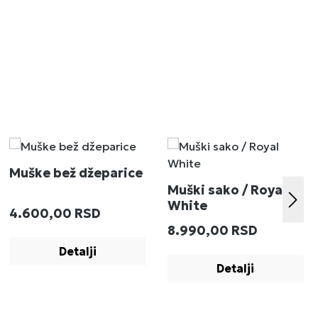
Muške bež džeparice
Muški sako / Royal
White
Redovna cena:
4.600,00 RSD
:
Redovna cena:
8.990,00 RSD
Detalji
Detalji