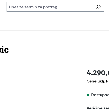
sic
4.290
Cene uklj. P
Dostupno,
Izaberi
Veličine ž