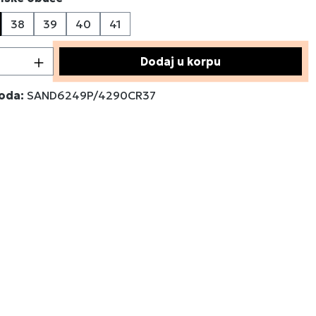
38
39
40
41
a trenutno nije dostupna.)
 proizvoda: Unesite željenu količinu ili 
Dodaj u korpu
voda:
SAND6249P/4290CR37