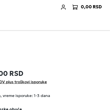
0,00 RSD
Korp
,00 RSD
DV plus troškovi isporuke
 vreme isporuke: 1-3 dana
enske obuće