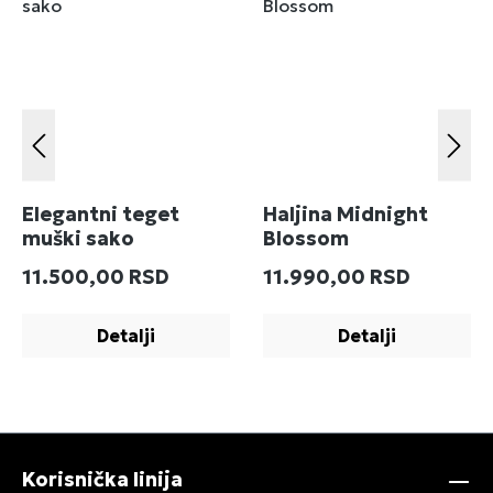
Elegantni teget
Haljina Midnight
muški sako
Blossom
Redovna cena:
Redovna cena:
11.500,00 RSD
11.990,00 RSD
Detalji
Detalji
Korisnička linija