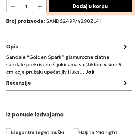
Količina proizvoda: Unesite željenu količin
Dodaj u korpu
Broj proizvoda:
SAND6249P/4290ZL41
Opis
Sandale “Golden Spark” glamurozne zlatne
sandale prekrivene šljokicama sa štiklom visine 9
cm koje pružaju upečatljiv i luks…
Još
Recenzije
Preskoči galeriju proizvoda
Iz ponude izdvajamo