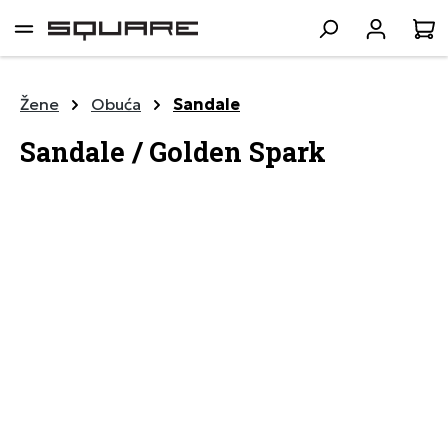
lavni sadržaj
K
Žene
Obuća
Sandale
Sandale / Golden Spark
Preskoči galeriju slika