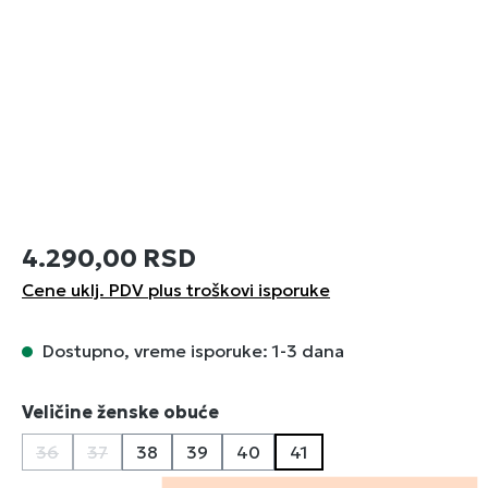
4.290,00 RSD
Cene uklj. PDV plus troškovi isporuke
Dostupno, vreme isporuke: 1-3 dana
Izaberi
Veličine ženske obuće
36
37
38
39
40
41
(Ova opcija trenutno nije dostupna.)
(Ova opcija trenutno nije dostupna.)