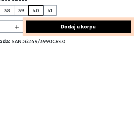
38
39
40
41
a trenutno nije dostupna.)
 proizvoda: Unesite željenu količinu ili 
Dodaj u korpu
voda:
SAND6249/3990CR40