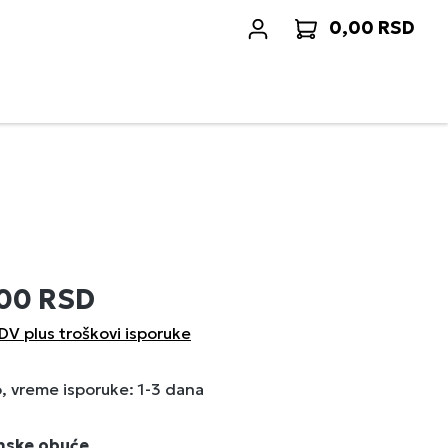
0,00 RSD
Korp
,00 RSD
DV plus troškovi isporuke
 vreme isporuke: 1-3 dana
enske obuće