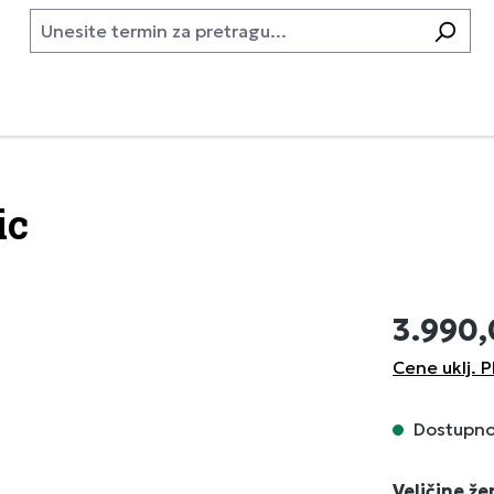
ic
3.990
Cene uklj. P
Dostupno,
Izaberi
Veličine ž