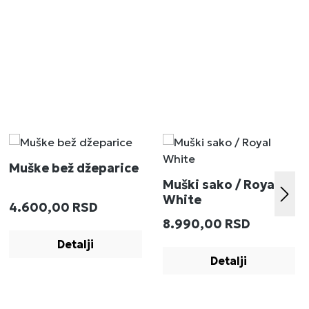
Muške bež džeparice
Muški sako / Royal
White
Redovna cena:
4.600,00 RSD
:
Redovna cena:
8.990,00 RSD
Detalji
Detalji