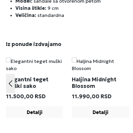
Model:
sandale sa otvorenom petom
Visina štikle:
9 cm
Veličina:
standardna
Preskoči galeriju proizvoda
Iz ponude izdvajamo
Elegantni teget
Haljina Midnight
muški sako
Blossom
Redovna cena:
Redovna cena:
11.500,00 RSD
11.990,00 RSD
Detalji
Detalji