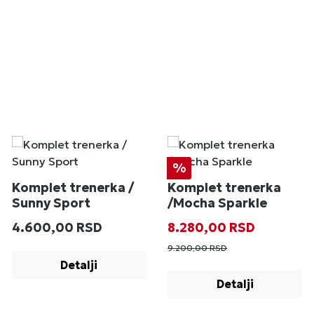
Popust
%
Komplet trenerka /
Komplet trenerka
Sunny Sport
/Mocha Sparkle
Redovna cena:
Prodajna cena:
Redovna cena
4.600,00 RSD
8.280,00 RSD
9.200,00 RSD
Detalji
Detalji