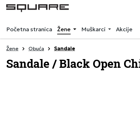
 pretragu
Preskoči na glavnu navigaciju
Početna stranica
Žene
Muškarci
Akcije
Žene
Obuća
Sandale
Sandale / Black Open Ch
Preskoči galeriju slika