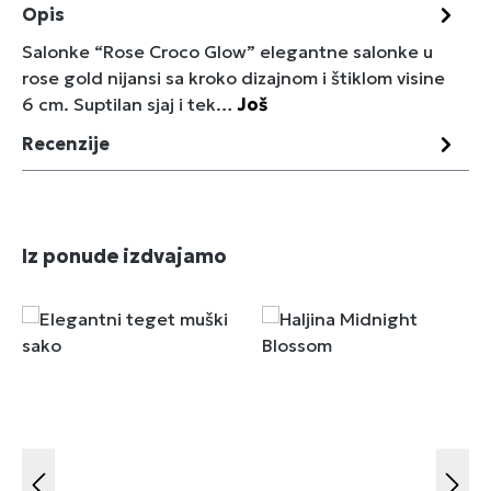
Opis
Salonke “Rose Croco Glow” elegantne salonke u
rose gold nijansi sa kroko dizajnom i štiklom visine
6 cm. Suptilan sjaj i tek…
Još
Recenzije
Preskoči galeriju proizvoda
Iz ponude izdvajamo