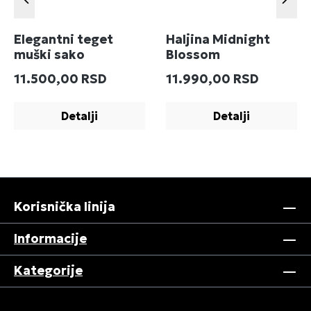
Elegantni teget
Haljina Midnight
muški sako
Blossom
Redovna cena:
Redovna cena:
11.500,00 RSD
11.990,00 RSD
Detalji
Detalji
Korisnička linija
Informacije
Kategorije