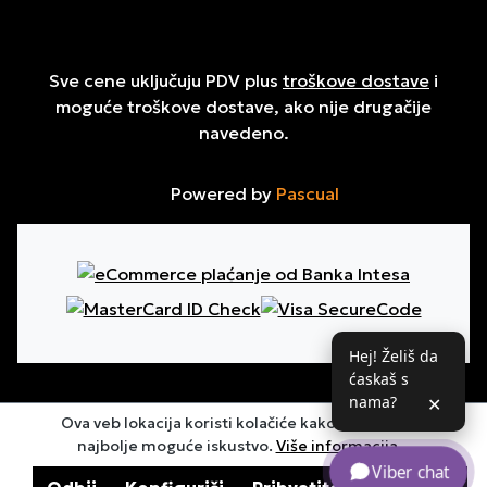
Sve cene uključuju PDV plus
troškove dostave
i
moguće troškove dostave, ako nije drugačije
navedeno.
Powered by
Pascual
Hej! Želiš da
ćaskaš s
nama?
✕
Ova veb lokacija koristi kolačiće kako bi osigurala
najbolje moguće iskustvo.
Više informacija...
Viber chat