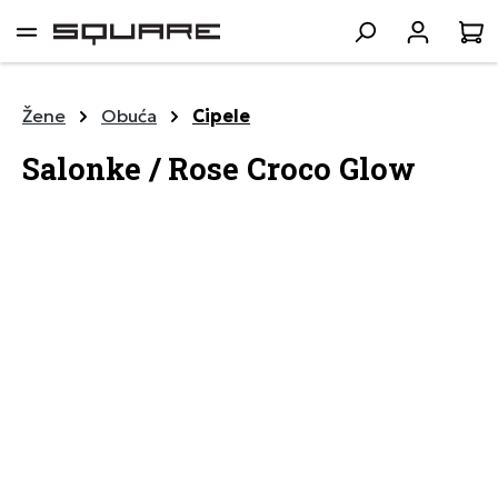
lavni sadržaj
K
Žene
Obuća
Cipele
Salonke / Rose Croco Glow
Preskoči galeriju slika