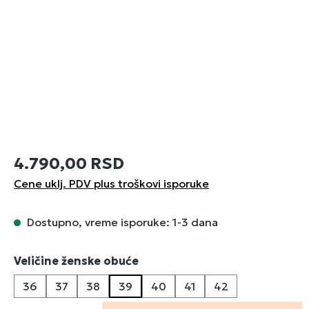
4.790,00 RSD
Cene uklj. PDV plus troškovi isporuke
Dostupno, vreme isporuke: 1-3 dana
Izaberi
Veličine ženske obuće
36
37
38
39
40
41
42