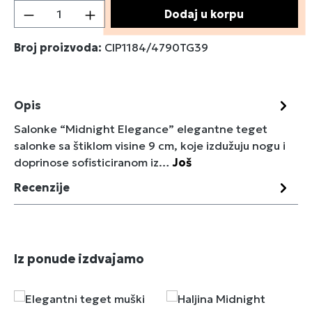
Količina proizvoda: Unesite željenu količin
Dodaj u korpu
Broj proizvoda:
CIP1184/4790TG39
Opis
Salonke “Midnight Elegance” elegantne teget
salonke sa štiklom visine 9 cm, koje izdužuju nogu i
doprinose sofisticiranom iz…
Još
Recenzije
Preskoči galeriju proizvoda
Iz ponude izdvajamo