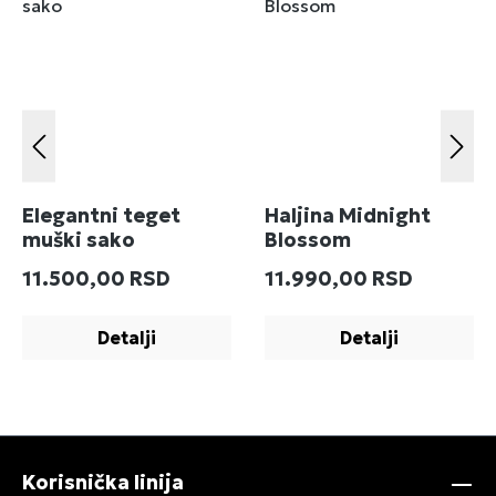
Elegantni teget
Haljina Midnight
muški sako
Blossom
Redovna cena:
Redovna cena:
11.500,00 RSD
11.990,00 RSD
Detalji
Detalji
Korisnička linija