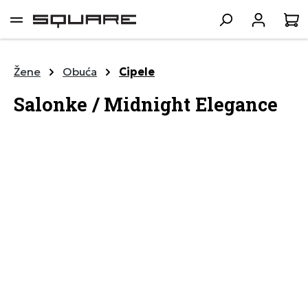
lavni sadržaj
K
Žene
Obuća
Cipele
Salonke / Midnight Elegance
Preskoči galeriju slika