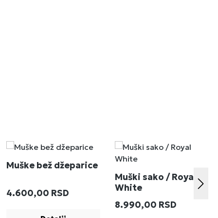
Muške bež džeparice
Muški sako / Royal
White
Redovna cena:
4.600,00 RSD
:
Redovna cena:
8.990,00 RSD