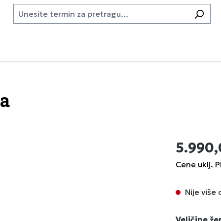
ra
5.990
Cene uklj. P
Nije više
Izaberi
Veličine ž