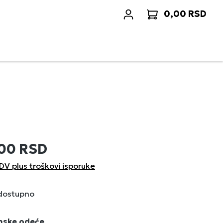
0,00 RSD
Korp
,00 RSD
DV plus troškovi isporuke
 dostupno
enske odeće