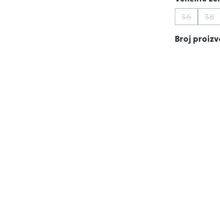
36
38
(Ova opcij
(Ov
Broj proiz