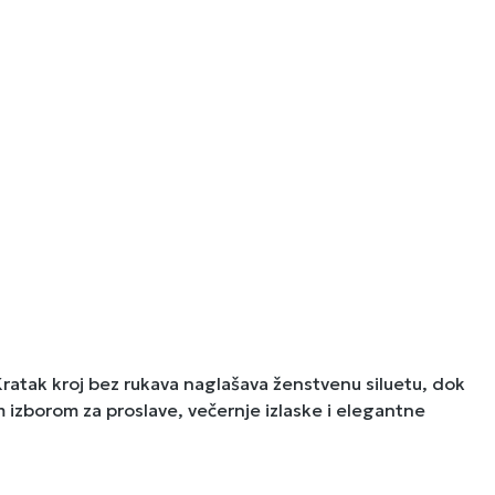
 Kratak kroj bez rukava naglašava ženstvenu siluetu, dok
im izborom za proslave, večernje izlaske i elegantne