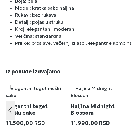
Boja: bela
Model: kratka sako haljina
Rukavi: bez rukava
Detalji: pojas u struku
Kroj: elegantan i moderan
Veličina: standardna
Prilike: proslave, večernji izlasci, elegantne kombin
Preskoči galeriju proizvoda
Iz ponude izdvajamo
Elegantni teget
Haljina Midnight
muški sako
Blossom
Redovna cena:
Redovna cena:
11.500,00 RSD
11.990,00 RSD