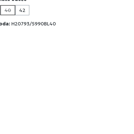
40
42
a trenutno nije dostupna.)
a opcija trenutno nije dostupna.)
(Ova opcija trenutno nije dostupna.)
voda:
H20793/5990BL40