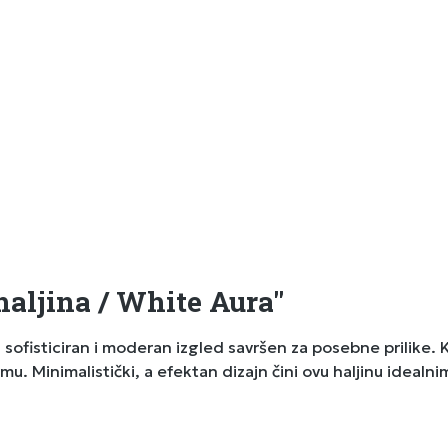
haljina / White Aura"
 sofisticiran i moderan izgled savršen za posebne prilike.
mu. Minimalistički, a efektan dizajn čini ovu haljinu idealn