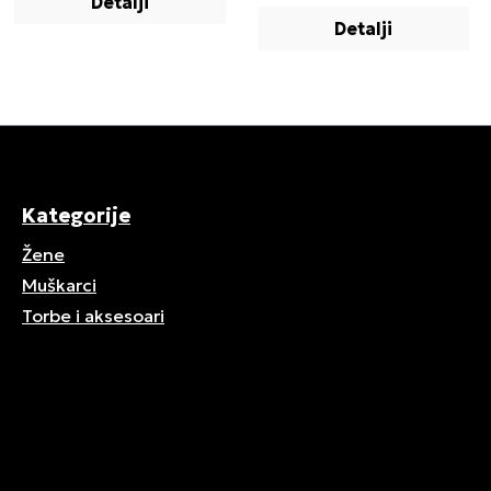
Detalji
Detalji
Kategorije
Žene
Muškarci
Torbe i aksesoari