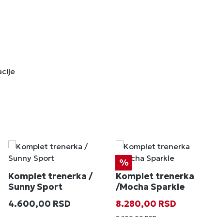
acije
Popust
%
Komplet trenerka /
Komplet trenerka
Sunny Sport
/Mocha Sparkle
Redovna cena:
Prodajna cena:
Redovna cena
4.600,00 RSD
8.280,00 RSD