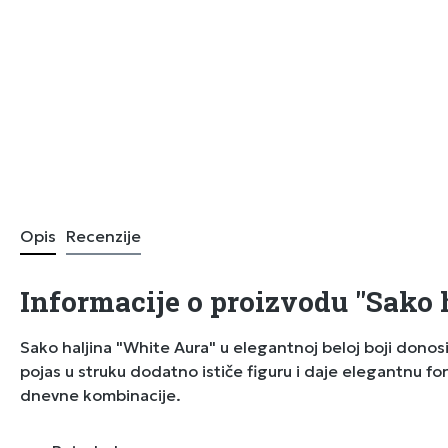
Opis
Recenzije
Informacije o proizvodu "Sako 
Sako haljina "White Aura" u elegantnoj beloj boji donosi
pojas u struku dodatno ističe figuru i daje elegantnu for
dnevne kombinacije.