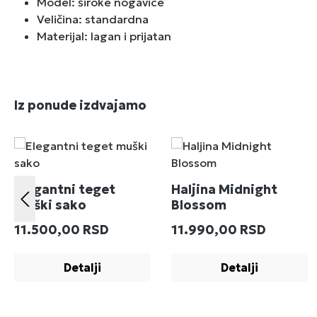
Model: široke nogavice
Veličina: standardna
Materijal: lagan i prijatan
Preskoči galeriju proizvoda
Iz ponude izdvajamo
Elegantni teget
Haljina Midnight
muški sako
Blossom
Redovna cena:
Redovna cena:
11.500,00 RSD
11.990,00 RSD
Detalji
Detalji