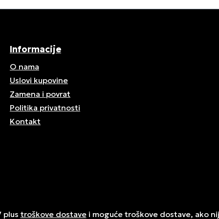
Informacije
O nama
Uslovi kupovine
Zamena i povrat
Politika privatnosti
Kontakt
V plus
troškove dostave
i moguće troškove dostave, ako ni