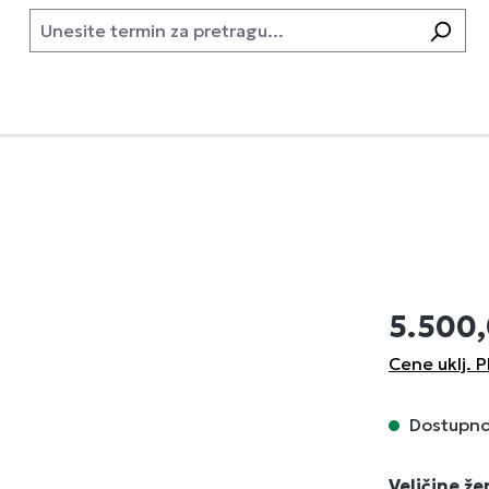
5.500
Cene uklj. P
Dostupno,
Izaberi
Veličine ž