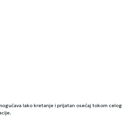
omogućava lako kretanje i prijatan osećaj tokom celog
cije.