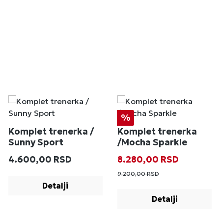
Popust
%
Komplet trenerka /
Komplet trenerka
Sunny Sport
/Mocha Sparkle
Redovna cena:
Prodajna cena:
Redovna cena
4.600,00 RSD
8.280,00 RSD
9.200,00 RSD
Detalji
Detalji