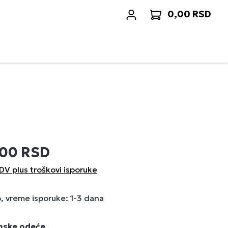
0,00 RSD
Korp
,00 RSD
DV plus troškovi isporuke
 vreme isporuke: 1-3 dana
enske odeće