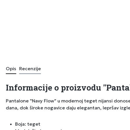
Opis
Recenzije
Informacije o proizvodu "Panta
Pantalone "Navy Flow" u modernoj teget nijansi donose s
dana, dok široke nogavice daju elegantan, lepršav izgle
Boja: teget