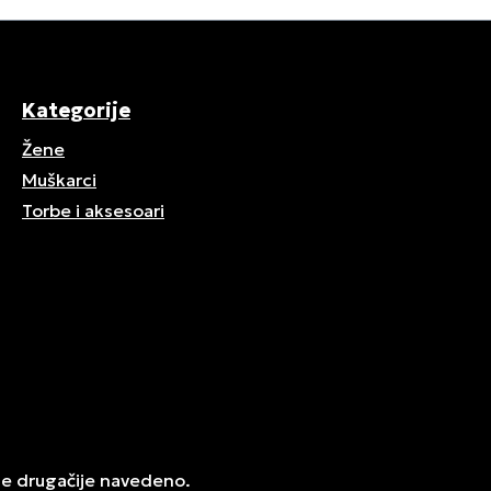
Kategorije
Žene
Muškarci
Torbe i aksesoari
je drugačije navedeno.