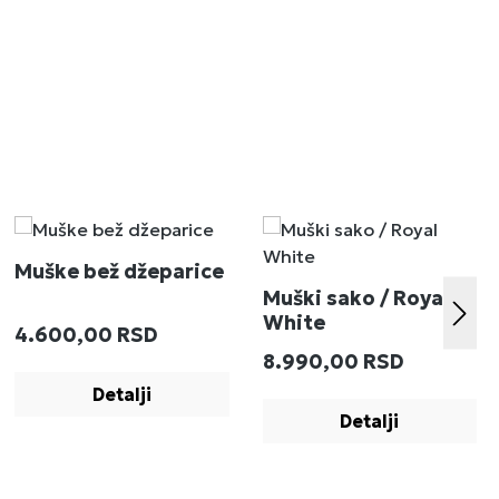
Muške bež džeparice
Muški sako / Royal
White
Redovna cena:
4.600,00 RSD
:
Redovna cena:
8.990,00 RSD
Detalji
Detalji