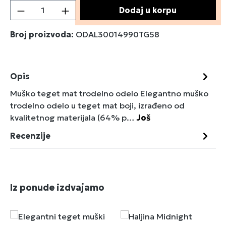
Količina proizvoda: Unesite željenu količin
Dodaj u korpu
Broj proizvoda:
ODAL30014990TG58
Opis
Muško teget mat trodelno odelo Elegantno muško
trodelno odelo u teget mat boji, izrađeno od
kvalitetnog materijala (64% p…
Još
Recenzije
Preskoči galeriju proizvoda
Iz ponude izdvajamo