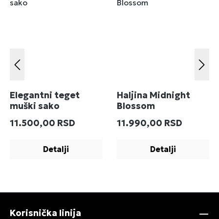
Elegantni teget
Haljina Midnight
muški sako
Blossom
Redovna cena:
Redovna cena:
11.500,00 RSD
11.990,00 RSD
Detalji
Detalji
Korisnička linija