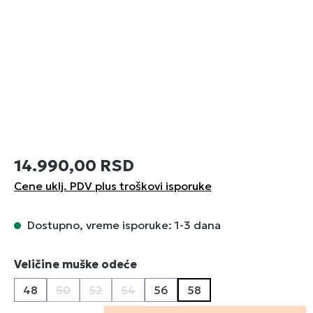
14.990,00 RSD
Cene uklj. PDV plus troškovi isporuke
Dostupno, vreme isporuke: 1-3 dana
Izaberi
Veličine muške odeće
48
50
52
54
56
58
(Ova opcija trenutno nije dostupna.)
(Ova opcija trenutno nije dostupna.)
(Ova opcija trenutno nije dostupna.)