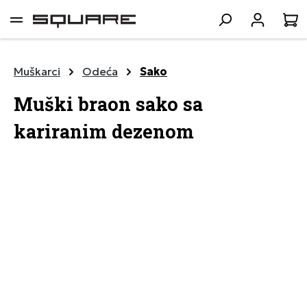
lavni sadržaj
K
Muškarci
Odeća
Sako
Muški braon sako sa
kariranim dezenom
Preskoči galeriju slika