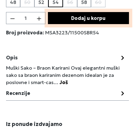
48
50
52
54
56
58
60
(Ova opcija trenutno nije dostupna.)
(Ova opcija trenutno nije dostu
(Ova opcija trenu
Količina proizvoda: Unesite željenu količin
Dodaj u korpu
Broj proizvoda:
MSA3223/11500SBR54
Opis
Muški Sako – Braon Karirani Ovaj elegantni muški
sako sa braon kariranim dezenom idealan je za
poslovne i smart-cas…
Još
Recenzije
Preskoči galeriju proizvoda
Iz ponude izdvajamo