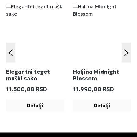
Elegantni teget
Haljina Midnight
muški sako
Blossom
Redovna cena:
Redovna cena:
11.500,00 RSD
11.990,00 RSD
Detalji
Detalji