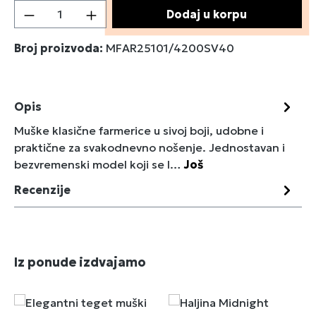
Količina proizvoda: Unesite željenu količin
Dodaj u korpu
Broj proizvoda:
MFAR25101/4200SV40
Opis
Muške klasične farmerice u sivoj boji, udobne i
praktične za svakodnevno nošenje. Jednostavan i
bezvremenski model koji se l…
Još
Recenzije
Preskoči galeriju proizvoda
Iz ponude izdvajamo