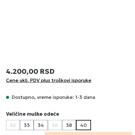
4.200,00 RSD
Cene uklj. PDV plus troškovi isporuke
Dostupno, vreme isporuke: 1-3 dana
Izaberi
Veličine muške odeće
32
33
34
36
38
40
(Ova opcija trenutno nije dostupna.)
(Ova opcija trenutno nije dostupna.)