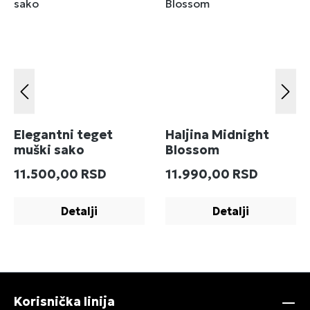
Elegantni teget
Haljina Midnight
muški sako
Blossom
Redovna cena:
Redovna cena:
11.500,00 RSD
11.990,00 RSD
Detalji
Detalji
Korisnička linija