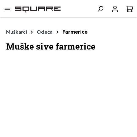
lavni sadržaj
K
Muškarci
Odeća
Farmerice
Muške sive farmerice
Preskoči galeriju slika