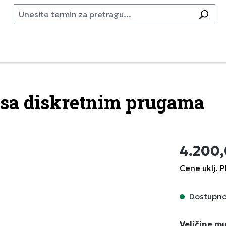
 sa diskretnim prugama
4.200
Cene uklj. P
Dostupno,
Izaberi
Veličine m