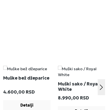
Muške bež džeparice
Muški sako / Royal
White
Redovna cena:
4.600,00 RSD
:
Redovna cena:
8.990,00 RSD
Detalji