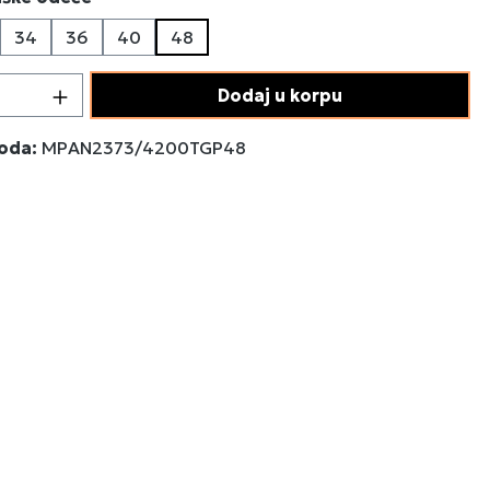
34
36
40
48
 proizvoda: Unesite željenu količinu ili 
Dodaj u korpu
voda:
MPAN2373/4200TGP48