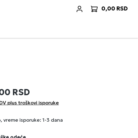
0,00 RSD
Korp
,00 RSD
DV plus troškovi isporuke
 vreme isporuke: 1-3 dana
uške odeće