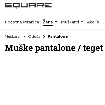
 pretragu
Preskoči na glavnu navigaciju
Početna stranica
Žene
Muškarci
Akcije
Muškarci
Odeća
Pantalone
Muške pantalone / teget
Preskoči galeriju slika