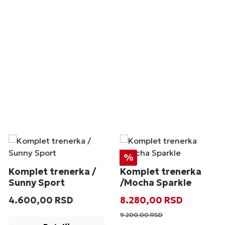
Popust
%
Komplet trenerka /
Komplet trenerka
Sunny Sport
/Mocha Sparkle
Redovna cena:
Prodajna cena:
Redovna cena
4.600,00 RSD
8.280,00 RSD
9.200,00 RSD