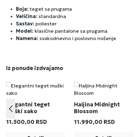
Boja:
teget sa prugama
Veličina:
standardna
Sastav:
poliester
Model:
klasične pantalone sa prugama
Namena:
svakodnevno i poslovno nošenje
Preskoči galeriju proizvoda
Iz ponude izdvajamo
Elegantni teget
Haljina Midnight
muški sako
Blossom
Redovna cena:
Redovna cena:
11.500,00 RSD
11.990,00 RSD