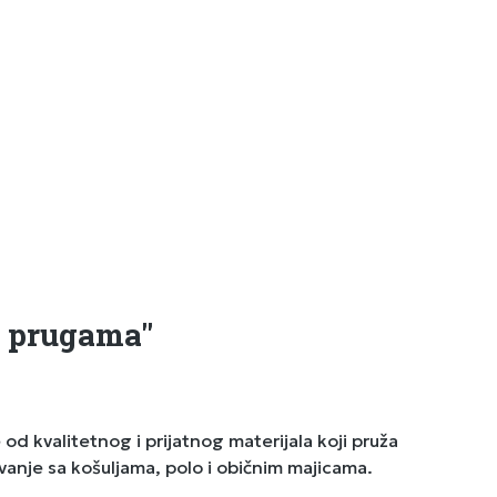
m prugama"
d kvalitetnog i prijatnog materijala koji pruža
anje sa košuljama, polo i običnim majicama.