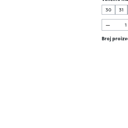
30
31
Količina
Broj proiz