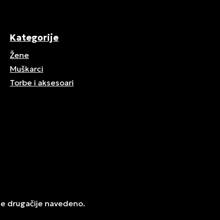
Kategorije
Žene
Muškarci
Torbe i aksesoari
je drugačije navedeno.