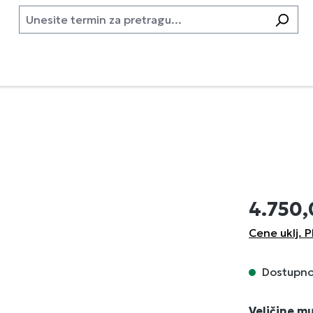
4.750
Cene uklj. P
Dostupno,
Izaberi
Veličine m