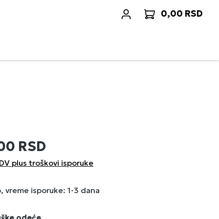
0,00 RSD
Korp
,00 RSD
DV plus troškovi isporuke
 vreme isporuke: 1-3 dana
uške odeće