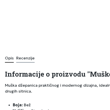
Opis
Recenzije
Informacije o proizvodu "Muške
Muška džepanica praktičnog i modernog dizajna, idealn
drugih sitnica.
Boja:
Bež