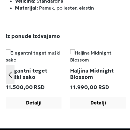
Veličina:
Standardna
Materijal:
Pamuk, poliester, elastin
Preskoči galeriju proizvoda
Iz ponude izdvajamo
Elegantni teget
Haljina Midnight
muški sako
Blossom
Redovna cena:
Redovna cena:
11.500,00 RSD
11.990,00 RSD
Detalji
Detalji