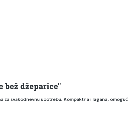
 bež džeparice"
a za svakodnevnu upotrebu. Kompaktna i lagana, omogućav