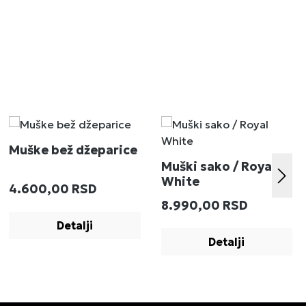
Muške bež džeparice
Muški sako / Royal
White
Redovna cena:
4.600,00 RSD
:
Redovna cena:
8.990,00 RSD
Detalji
Detalji