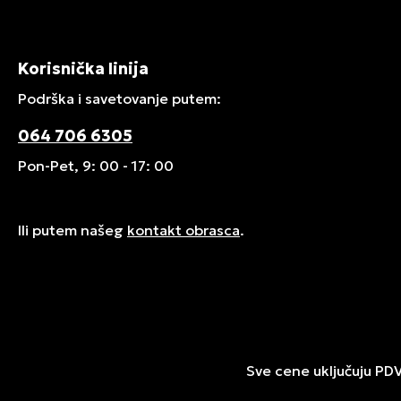
Korisnička linija
Podrška i savetovanje putem:
064 706 6305
Pon-Pet, 9: 00 - 17: 00
Ili putem našeg
kontakt obrasca
.
Sve cene uključuju PD