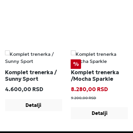
Popust
%
Komplet trenerka /
Komplet trenerka
Sunny Sport
/Mocha Sparkle
Redovna cena:
Prodajna cena:
Redovna cena
4.600,00 RSD
8.280,00 RSD
9.200,00 RSD
Detalji
Detalji