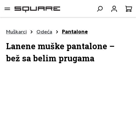
lavni sadržaj
K
Muškarci
Odeća
Pantalone
Lanene muške pantalone –
bež sa belim prugama
Preskoči galeriju slika