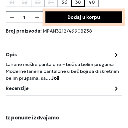
31
32
33
34
36
38
40
(Ova opcija trenutno nije dostupna.)
(Ova opcija trenutno nije dostupna.)
(Ova opcija trenutno nije dostupna.)
(Ova opcija trenutno nije dostupna.)
Količina proizvoda: Unesite željenu količin
Dodaj u korpu
Broj proizvoda:
MPAN3212/4990BZ38
Opis
Lanene muške pantalone – bež sa belim prugama
Moderne lanene pantalone u bež boji sa diskretnim
belim prugama, sa…
Još
Recenzije
Preskoči galeriju proizvoda
Iz ponude izdvajamo