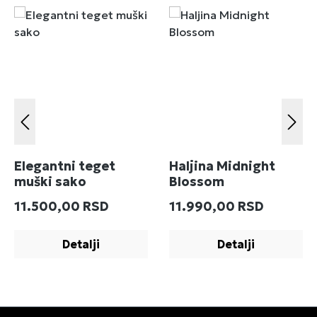
Elegantni teget
Haljina Midnight
muški sako
Blossom
Redovna cena:
Redovna cena:
11.500,00 RSD
11.990,00 RSD
Detalji
Detalji