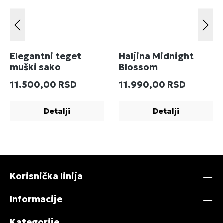
Elegantni teget
Haljina Midnight
muški sako
Blossom
Redovna cena:
Redovna cena:
11.500,00 RSD
11.990,00 RSD
Detalji
Detalji
Korisnička linija
Informacije
Kategorije