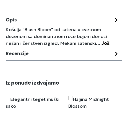
Opis
Košulja "Blush Bloom" od satena u cvetnom
dezenom sa dominantnom roze bojom donosi
nežan i ženstven izgled. Mekani satenski…
Još
Recenzije
Preskoči galeriju proizvoda
Iz ponude izdvajamo