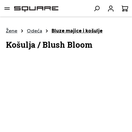
lavni sadržaj
K
Žene
Odeća
Bluze majice i košulje
Košulja / Blush Bloom
Preskoči galeriju slika