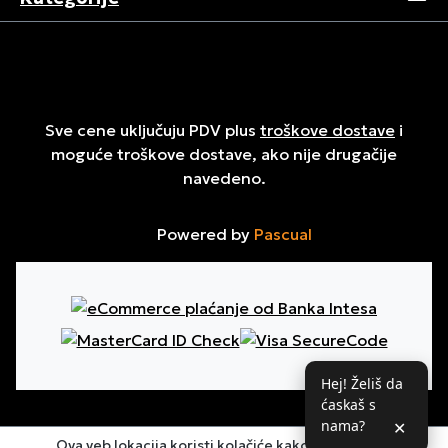
Sve cene uključuju PDV plus
troškove dostave
i
moguće troškove dostave, ako nije drugačije
navedeno.
Powered by
Pascual
Hej! Želiš da
ćaskaš s
nama?
✕
Ova veb lokacija koristi kolačiće kako bi osigurala