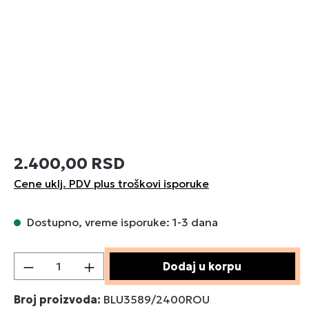
2.400,00 RSD
Cene uklj. PDV plus troškovi isporuke
Dostupno, vreme isporuke: 1-3 dana
Količina proizvoda: Unesite željenu količin
Dodaj u korpu
Broj proizvoda:
BLU3589/2400ROU