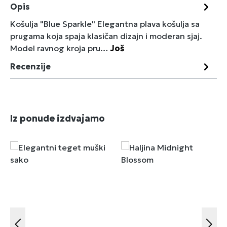
Opis
Košulja "Blue Sparkle" Elegantna plava košulja sa
prugama koja spaja klasičan dizajn i moderan sjaj.
Model ravnog kroja pru…
Još
Recenzije
Preskoči galeriju proizvoda
Iz ponude izdvajamo