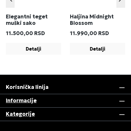
Elegantni teget
Haljina Midnight
muški sako
Blossom
Redovna cena:
Redovna cena:
11.500,00 RSD
11.990,00 RSD
Detalji
Detalji
Korisnička linija
Informacije
Kategorije