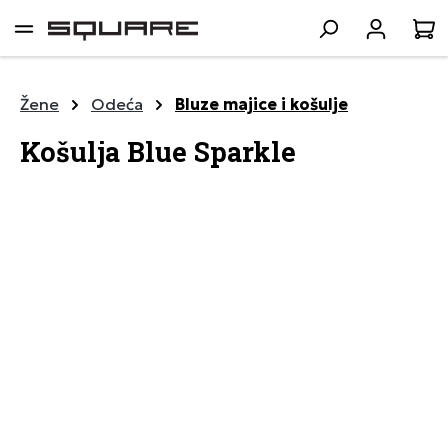
lavni sadržaj
K
Žene
Odeća
Bluze majice i košulje
Košulja Blue Sparkle
Preskoči galeriju slika