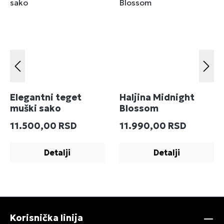
Elegantni teget
Haljina Midnight
muški sako
Blossom
Redovna cena:
Redovna cena:
11.500,00 RSD
11.990,00 RSD
Detalji
Detalji
Korisnička linija