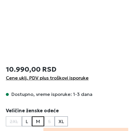
10.990,00 RSD
Cene uklj. PDV plus troškovi isporuke
Dostupno, vreme isporuke: 1-3 dana
Izaberi
Veličine ženske odeće
2XL
L
M
S
XL
(Ova opcija trenutno nije dostupna.)
(Ova opcija trenutno nije dostupna.)