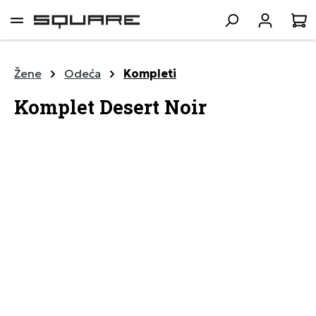
lavni sadržaj
K
Žene
Odeća
Kompleti
Komplet Desert Noir
Preskoči galeriju slika