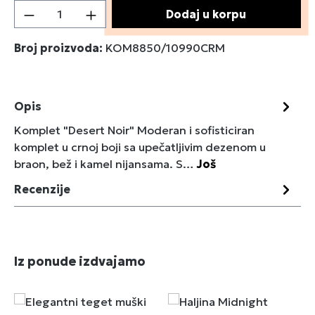
Količina proizvoda: Unesite željenu količin
Dodaj u korpu
Broj proizvoda:
KOM8850/10990CRM
Opis
Komplet "Desert Noir" Moderan i sofisticiran
komplet u crnoj boji sa upečatljivim dezenom u
braon, bež i kamel nijansama. S…
Još
Recenzije
Preskoči galeriju proizvoda
Iz ponude izdvajamo