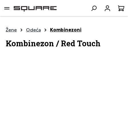
lavni sadržaj
K
Žene
Odeća
Kombinezoni
Kombinezon / Red Touch
Preskoči galeriju slika