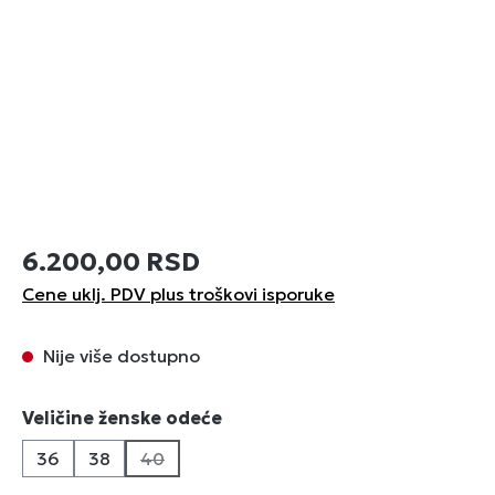
6.200,00 RSD
Cene uklj. PDV plus troškovi isporuke
Nije više dostupno
Izaberi
Veličine ženske odeće
36
38
40
(Ova opcija trenutno nije dostupna.)