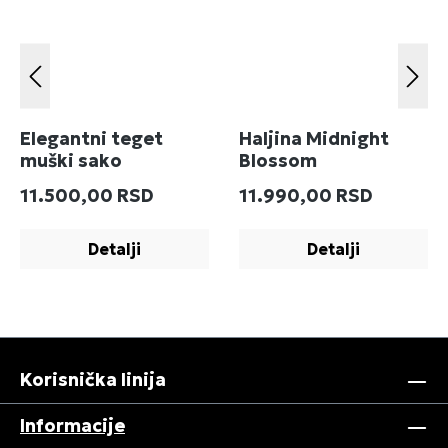
Elegantni teget
Haljina Midnight
muški sako
Blossom
Redovna cena:
Redovna cena:
11.500,00 RSD
11.990,00 RSD
Detalji
Detalji
Korisnička linija
Informacije