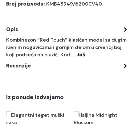
Broj proizvoda:
KMB43949/6200CV40
Opis
Kombinezon “Red Touch” klasičan model sa dugim
ravnim nogavicama i gornjim delom u crvenoj boji
koji podseća na bluzić. Krat…
Još
Recenzije
Preskoči galeriju proizvoda
Iz ponude izdvajamo