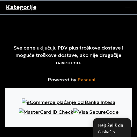
Kategorije
Sve cene uključuju PDV plus
troškove dostave
i
moguće troškove dostave, ako nije drugačije
navedeno.
Powered by
Pascual
Hej! Želiš da
ćaskaš s