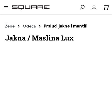
lavni sadržaj
K
Žene
Odeća
Prsluci jakne i mantili
Jakna / Maslina Lux
Preskoči galeriju slika