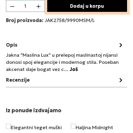
Količina proizvoda: Unesite željenu količin
Dodaj u korpu
Broj proizvoda:
JAK2758/9990MSM/L
Opis
Jakna "Maslina Lux" u prelepoj maslinastoj nijansi
donosi spoj elegancije i modernog stila. Poseban
akcenat daje bogat vez c…
Još
Recenzije
Preskoči galeriju proizvoda
Iz ponude izdvajamo