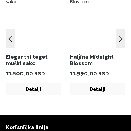
Elegantni teget
Haljina Midnight
muški sako
Blossom
Redovna cena:
Redovna cena:
11.500,00 RSD
11.990,00 RSD
Detalji
Detalji
Korisnička linija