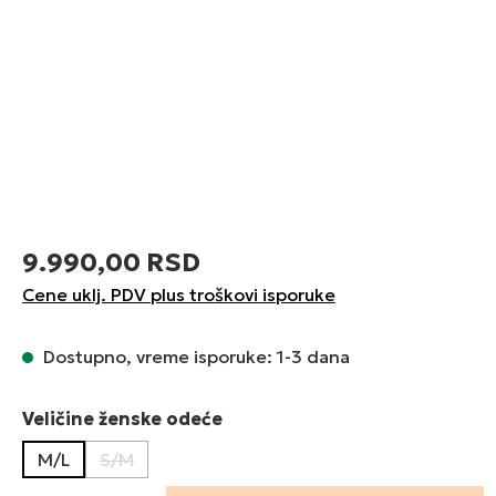
9.990,00 RSD
Cene uklj. PDV plus troškovi isporuke
Dostupno, vreme isporuke: 1-3 dana
Izaberi
Veličine ženske odeće
M/L
S/M
(Ova opcija trenutno nije dostupna.)