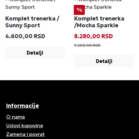
Popust
%
Komplet trenerka /
Komplet trenerka
Sunny Sport
/Mocha Sparkle
Redovna cena:
Prodajna cena:
Redovna cena
4.600,00 RSD
8.280,00 RSD
9.200,00 RSD
Detalji
Detalji
Informacije
O nama
Uslovi kupovine
Zamena i povrat