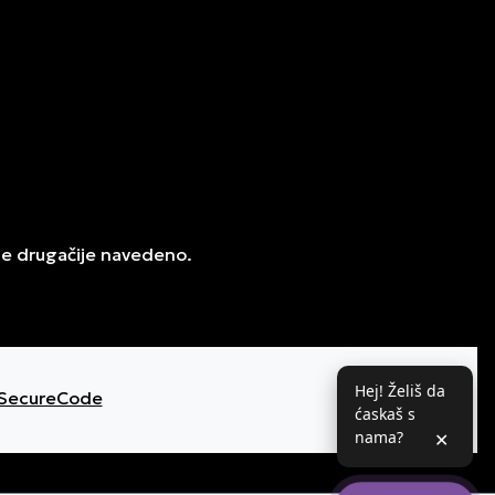
je drugačije navedeno.
Hej! Želiš da
ćaskaš s
nama?
✕