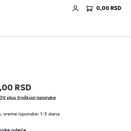
0,00 RSD
Korp
,00 RSD
DV plus troškovi isporuke
 vreme isporuke: 1-3 dana
enske odeće