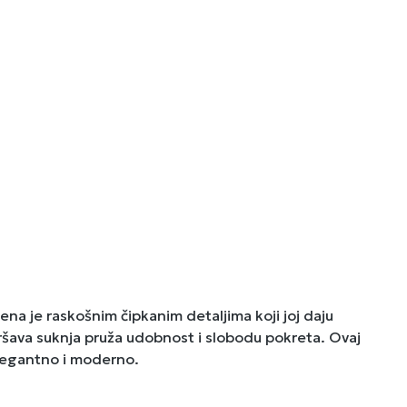
ena je raskošnim čipkanim detaljima koji joj daju
epršava suknja pruža udobnost i slobodu pokreta. Ovaj
elegantno i moderno.