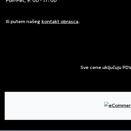
Pon-Pet, 9: 00 - 17: 00
Ili putem našeg
kontakt obrasca
.
Sve cene uključuju PD