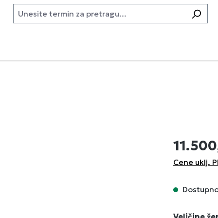
11.500
Cene uklj. P
Dostupno,
Izaberi
Veličine ž