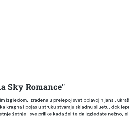
ina Sky Romance"
 izgledom. Izrađena u prelepoj svetloplavoj nijansi, ukraš
ka kragna i pojas u struku stvaraju skladnu siluetu, dok l
etnje šetnje i sve prilike kada želite da izgledate nežno, 