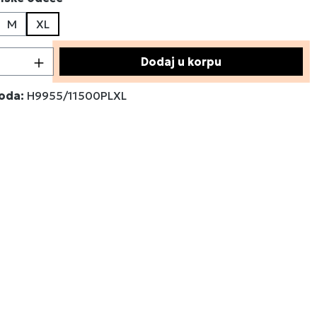
M
XL
 proizvoda: Unesite željenu količinu ili 
Dodaj u korpu
voda:
H9955/11500PLXL