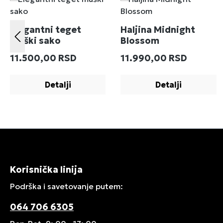
Elegantni teget
Haljina Midnight
muški sako
Blossom
Redovna cena:
Redovna cena:
11.500,00 RSD
11.990,00 RSD
Detalji
Detalji
Korisnička linija
Podrška i savetovanje putem:
064 706 6305