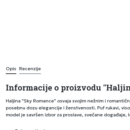
Opis
Recenzije
Informacije o proizvodu "Halj
Haljina "Sky Romance" osvaja svojim nežnim i romantičnim
posebnu dozu elegancije i ženstvenosti. Puf rukavi, viso
model je savršen izbor za proslave, svečane događaje, l