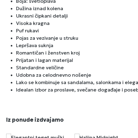
Boja: svetloplava
Dužina iznad kolena
Ukrasni čipkani detalji
Visoka kragna
Puf rukavi
Pojas za vezivanje u struku
Lepršava suknja
Romantičan i ženstven kroj
Prijatan i lagan materijal
Standardne veličine
Udobna za celodnevno nošenje
Lako se kombinuje sa sandalama, salonkama i eleg
Idealan izbor za proslave, svečane događaje i poseb
Preskoči galeriju proizvoda
Iz ponude izdvajamo