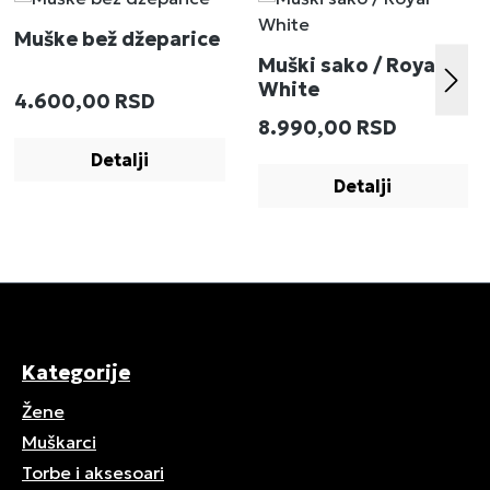
Muške bež džeparice
Muški sako / Royal
White
Redovna cena:
4.600,00 RSD
:
Redovna cena:
8.990,00 RSD
Detalji
Detalji
Kategorije
Žene
Muškarci
Torbe i aksesoari