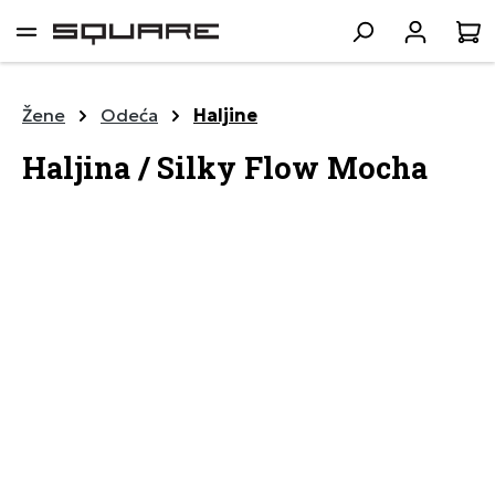
lavni sadržaj
K
Žene
Odeća
Haljine
Haljina / Silky Flow Mocha
Preskoči galeriju slika