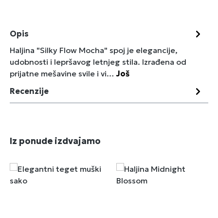
Opis
Haljina "Silky Flow Mocha" spoj je elegancije,
udobnosti i lepršavog letnjeg stila. Izrađena od
prijatne mešavine svile i vi…
Još
Recenzije
Preskoči galeriju proizvoda
Iz ponude izdvajamo