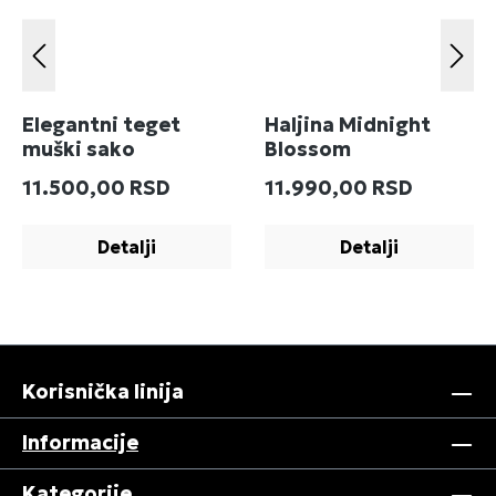
Elegantni teget
Haljina Midnight
muški sako
Blossom
Redovna cena:
Redovna cena:
11.500,00 RSD
11.990,00 RSD
Detalji
Detalji
Korisnička linija
Informacije
Kategorije