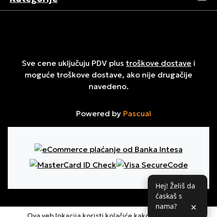
Sve cene uključuju PDV plus
troškove dostave
i
moguće troškove dostave, ako nije drugačije
navedeno.
Powered by
Pascual
Hej! Želiš da
ćaskaš s
nama?
✕
Ova veb lokacija koristi kolačiće kako bi osigurala