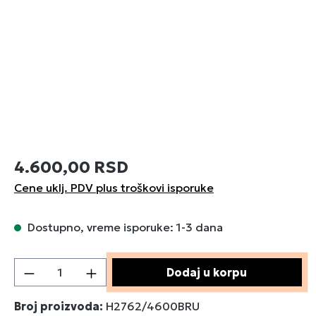
4.600,00 RSD
Cene uklj. PDV plus troškovi isporuke
Dostupno, vreme isporuke: 1-3 dana
Količina proizvoda: Unesite željenu količin
Dodaj u korpu
Broj proizvoda:
H2762/4600BRU