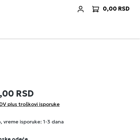
0,00 RSD
Korp
0,00 RSD
DV plus troškovi isporuke
 vreme isporuke: 1-3 dana
enske odeće