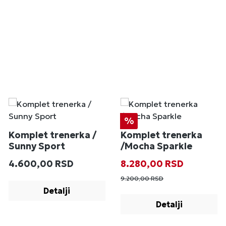
Popust
%
Komplet trenerka /
Komplet trenerka
Sunny Sport
/Mocha Sparkle
Redovna cena:
Prodajna cena:
Redovna cena
4.600,00 RSD
8.280,00 RSD
9.200,00 RSD
Detalji
Detalji