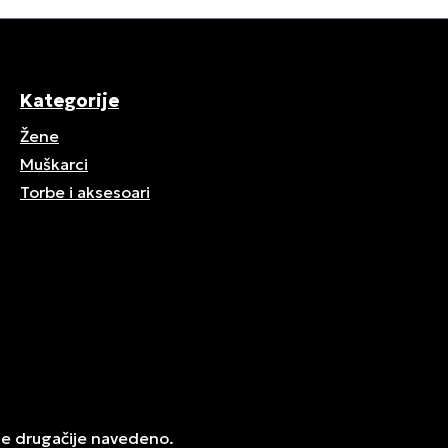
Kategorije
Žene
Muškarci
Torbe i aksesoari
je drugačije navedeno.