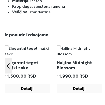
Materijal:
saten
Kroj:
duga, spuštena ramena
Veličina:
standardna
Preskoči galeriju proizvoda
Iz ponude izdvajamo
Elegantni teget
Haljina Midnight
muški sako
Blossom
Redovna cena:
Redovna cena:
11.500,00 RSD
11.990,00 RSD
Detalji
Detalji