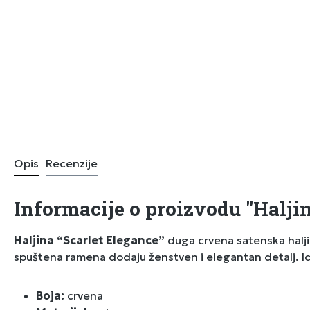
Opis
Recenzije
Informacije o proizvodu "Haljin
Haljina “Scarlet Elegance”
duga crvena satenska haljin
spuštena ramena dodaju ženstven i elegantan detalj. Ide
Boja:
crvena