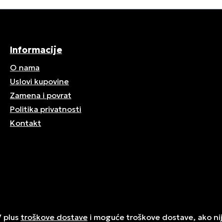
Informacije
O nama
Uslovi kupovine
Zamena i povrat
Politika privatnosti
Kontakt
V plus
troškove dostave
i moguće troškove dostave, ako ni