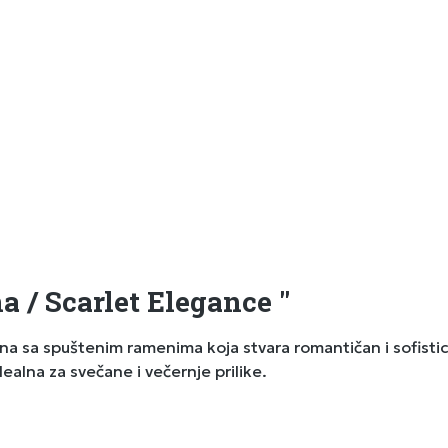
a / Scarlet Elegance "
a sa spuštenim ramenima koja stvara romantičan i sofisticir
alna za svečane i večernje prilike.