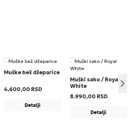
Muške bež džeparice
Muški sako / Royal
White
Redovna cena:
4.600,00 RSD
:
Redovna cena:
8.990,00 RSD
Detalji
Detalji