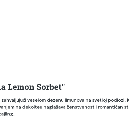
na Lemon Sorbet"
 zahvaljujući veselom dezenu limunova na svetloj podlozi. K
anjem na dekolteu naglašava ženstvenost i romantičan stil.
tajling.