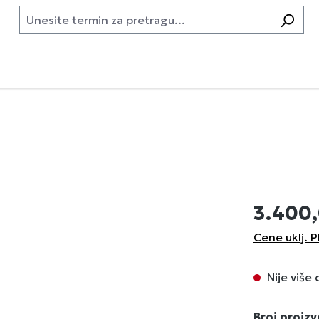
3.400
Cene uklj. P
Nije više
Broj proiz