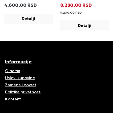
Redovna cena:
Prodajna cena:
Redovna cena
4.600,00 RSD
8.280,00 RSD
9.200,00 RSD
Detalji
Detalji
Informacije
O nama
Uslovi kupovine
Zamena i povrat
Politika privatnosti
Kontakt