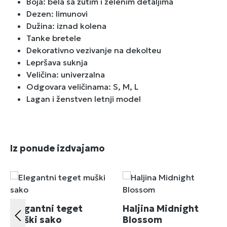
Boja: bela sa žutim i zelenim detaljima
Dezen: limunovi
Dužina: iznad kolena
Tanke bretele
Dekorativno vezivanje na dekolteu
Lepršava suknja
Veličina: univerzalna
Odgovara veličinama: S, M, L
Lagan i ženstven letnji model
Preskoči galeriju proizvoda
Iz ponude izdvajamo
Elegantni teget
Haljina Midnight
muški sako
Blossom