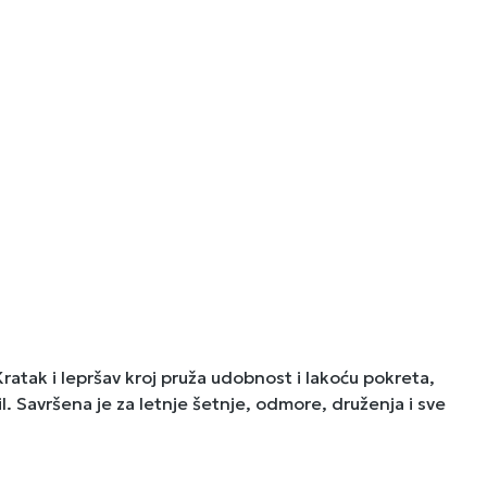
ratak i lepršav kroj pruža udobnost i lakoću pokreta,
 Savršena je za letnje šetnje, odmore, druženja i sve