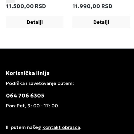
Redovna cena:
Redovna cena:
11.500,00 RSD
11.990,00 RSD
Detalji
Detalji
Korisnička linija
Podrška i savetovanje putem:
064 706 6305
Pon-Pet, 9: 00 - 17: 00
Ili putem našeg
kontakt obrasca
.