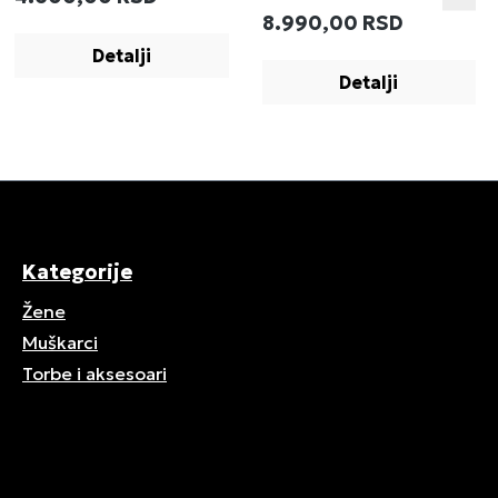
:
Redovna cena:
8.990,00 RSD
Detalji
Detalji
Kategorije
Žene
Muškarci
Torbe i aksesoari