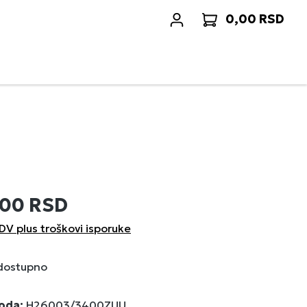
0,00 RSD
Korp
,00 RSD
DV plus troškovi isporuke
 dostupno
voda:
H26003/3400ZUU