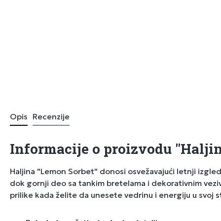
Opis
Recenzije
Informacije o proizvodu "Halji
Haljina "Lemon Sorbet" donosi osvežavajući letnji izgled
dok gornji deo sa tankim bretelama i dekorativnim veziv
prilike kada želite da unesete vedrinu i energiju u svoj s