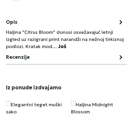
Opis
Haljina "Citrus Bloom" donosi osvežavajuć letnji
izgled uz razigrani print narandži na nežnoj tirkiznoj
podlozi. Kratak mod…
Još
Recenzije
Preskoči galeriju proizvoda
Iz ponude izdvajamo