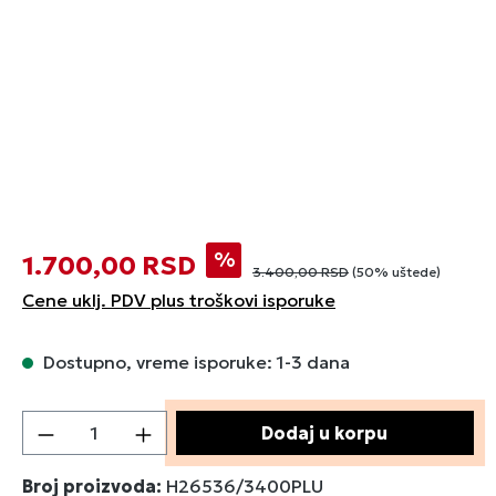
%
1.700,00 RSD
3.400,00 RSD
(50% uštede)
Cene uklj. PDV plus troškovi isporuke
Dostupno, vreme isporuke: 1-3 dana
Količina proizvoda: Unesite željenu količin
Dodaj u korpu
Broj proizvoda:
H26536/3400PLU