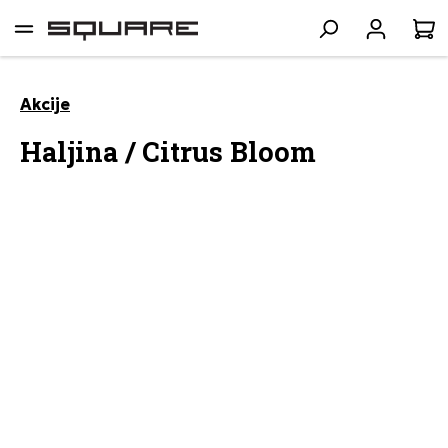
lavni sadržaj
K
Akcije
Haljina / Citrus Bloom
Preskoči galeriju slika