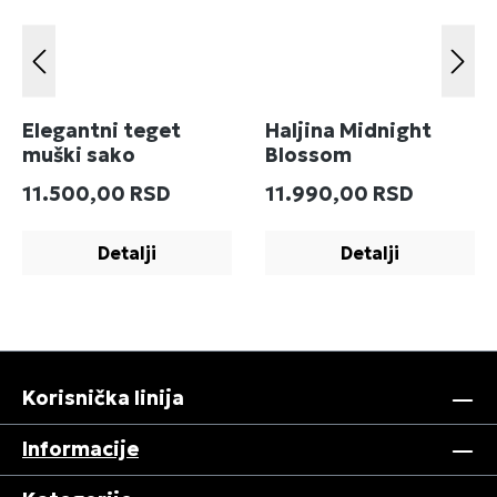
Elegantni teget
Haljina Midnight
muški sako
Blossom
Redovna cena:
Redovna cena:
11.500,00 RSD
11.990,00 RSD
Detalji
Detalji
Korisnička linija
Informacije