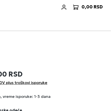
0,00 RSD
Korp
00 RSD
DV plus troškovi isporuke
 vreme isporuke: 1-3 dana
enske odeće