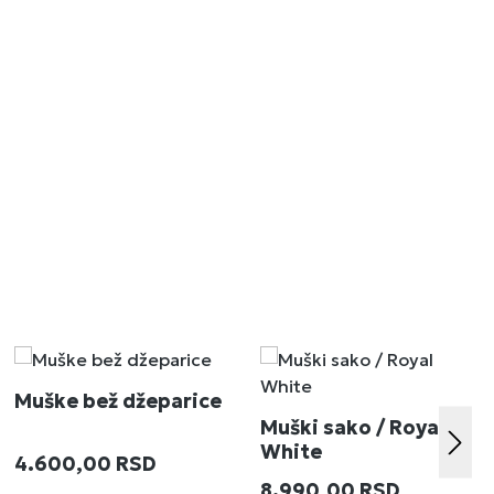
Muške bež džeparice
Muški sako / Royal
White
Redovna cena:
4.600,00 RSD
:
Redovna cena:
8.990,00 RSD