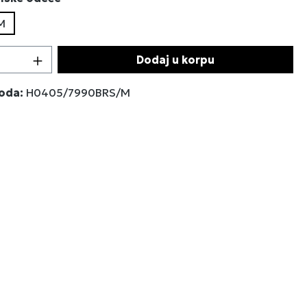
M
 proizvoda: Unesite željenu količinu ili 
Dodaj u korpu
voda:
H0405/7990BRS/M