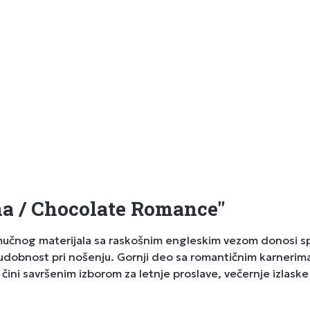
na / Chocolate Romance"
učnog materijala sa raskošnim engleskim vezom donosi spoj
dobnost pri nošenju. Gornji deo sa romantičnim karnerima i
čini savršenim izborom za letnje proslave, večernje izlaske 