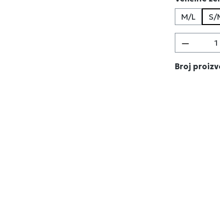
M/L
S/
Količina
Broj proiz