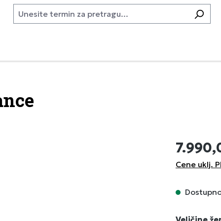
ance
7.990,
Cene uklj. P
Dostupno,
Izaberi
Veličine ž