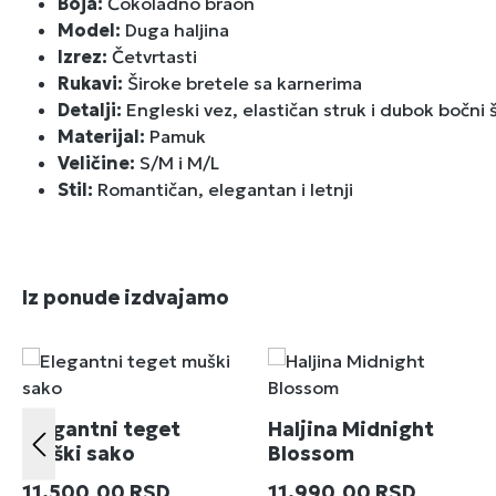
Boja:
Čokoladno braon
Model:
Duga haljina
Izrez:
Četvrtasti
Rukavi:
Široke bretele sa karnerima
Detalji:
Engleski vez, elastičan struk i dubok bočni š
Materijal:
Pamuk
Veličine:
S/M i M/L
Stil:
Romantičan, elegantan i letnji
Preskoči galeriju proizvoda
Iz ponude izdvajamo
Elegantni teget
Haljina Midnight
muški sako
Blossom
Redovna cena:
Redovna cena:
11.500,00 RSD
11.990,00 RSD