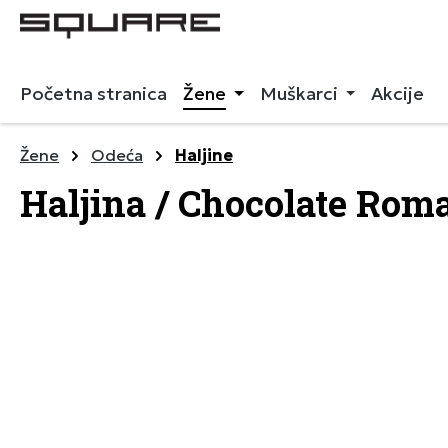
 pretragu
Preskoči na glavnu navigaciju
Početna stranica
Žene
Muškarci
Akcije
Žene
Odeća
Haljine
Haljina / Chocolate Rom
Preskoči galeriju slika