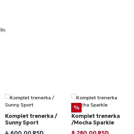
lic
Popust
%
Komplet trenerka /
Komplet trenerka
Sunny Sport
/Mocha Sparkle
Redovna cena:
Prodajna cena:
Redovna cena
4.600,00 RSD
8.280,00 RSD