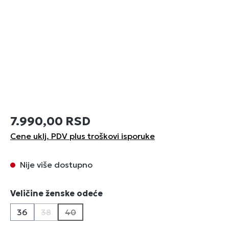
7.990,00 RSD
Cene uklj. PDV plus troškovi isporuke
Nije više dostupno
Izaberi
Veličine ženske odeće
36
38
40
(Ova opcija trenutno nije dostupna.)
(Ova opcija trenutno nije dostupna.)