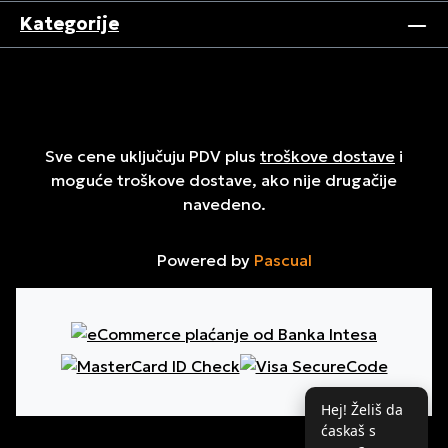
Kategorije
Sve cene uključuju PDV plus
troškove dostave
i
moguće troškove dostave, ako nije drugačije
navedeno.
Powered by
Pascual
Hej! Želiš da
ćaskaš s