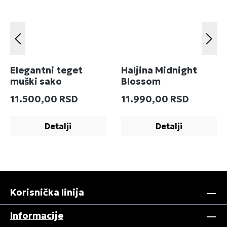
Elegantni teget
Haljina Midnight
muški sako
Blossom
Redovna cena:
Redovna cena:
11.500,00 RSD
11.990,00 RSD
Detalji
Detalji
Korisnička linija
Informacije