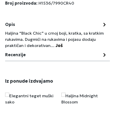
Broj proizvoda:
H1536/7990CR40
Opis
Haljina “Black Chic” u crnoj boji, kratka, sa kratkim
rukavima. Dugmići na rukavima i pojasu dodaju
praktičan i dekorativan…
Još
Recenzije
Preskoči galeriju proizvoda
Iz ponude izdvajamo