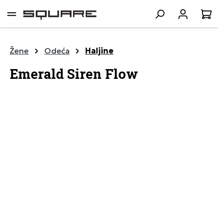
lavni sadržaj
K
Žene
Odeća
Haljine
Emerald Siren Flow
Preskoči galeriju slika