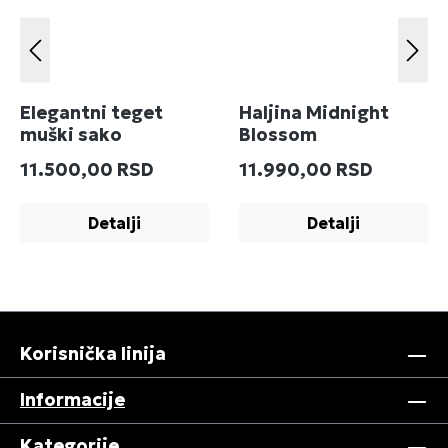
Elegantni teget
Haljina Midnight
muški sako
Blossom
Redovna cena:
Redovna cena:
11.500,00 RSD
11.990,00 RSD
Detalji
Detalji
Korisnička linija
Informacije
Kategorije