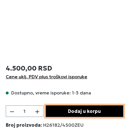
4.500,00 RSD
Cene uklj. PDV plus troškovi isporuke
Dostupno, vreme isporuke: 1-3 dana
Količina proizvoda: Unesite željenu količin
Dodaj u korpu
Broj proizvoda:
H26182/4500ZEU