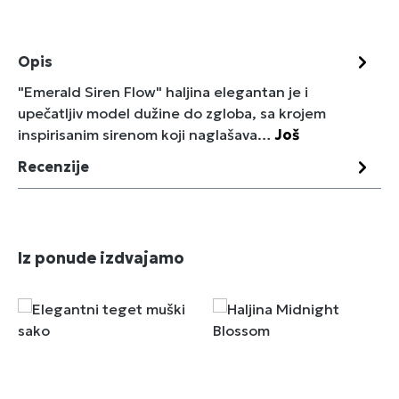
Opis
"Emerald Siren Flow" haljina elegantan je i
upečatljiv model dužine do zgloba, sa krojem
inspirisanim sirenom koji naglašava…
Još
Recenzije
Preskoči galeriju proizvoda
Iz ponude izdvajamo