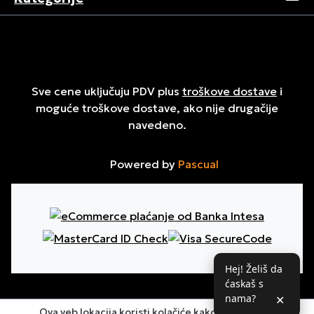
Sve cene uključuju PDV plus
troškove dostave
i
moguće troškove dostave, ako nije drugačije
navedeno.
Powered by
Pascual
Hej! Želiš da
ćaskaš s
nama?
✕
Ova veb lokacija koristi kolačiće kako bi osigurala