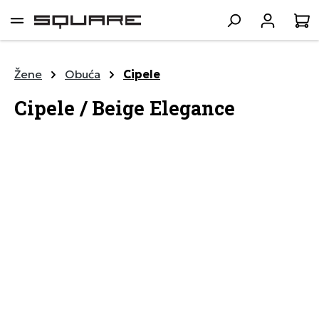
lavni sadržaj
K
Žene
Obuća
Cipele
Cipele / Beige Elegance
Preskoči galeriju slika