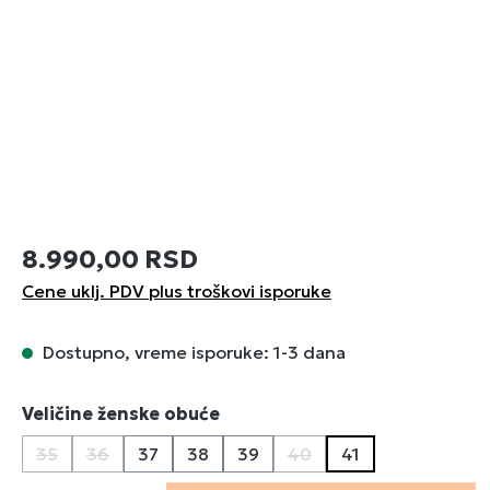
8.990,00 RSD
Cene uklj. PDV plus troškovi isporuke
Dostupno, vreme isporuke: 1-3 dana
Izaberi
Veličine ženske obuće
35
36
37
38
39
40
41
(Ova opcija trenutno nije dostupna.)
(Ova opcija trenutno nije dostupna.)
(Ova opcija trenutno nije