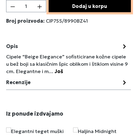
Količina proizvoda: Unesite željenu količin
Dodaj u korpu
Broj proizvoda:
CIP755/8990BZ41
Opis
Cipele “Beige Elegance” sofisticirane kožne cipele
u bež boji sa klasičnim špic oblikom i štiklom visine 9
cm. Elegantne i m…
Još
Recenzije
Preskoči galeriju proizvoda
Iz ponude izdvajamo