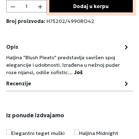
Količina proizvoda: Unesite željenu količin
Dodaj u korpu
Broj proizvoda:
H75202/4990RO42
Opis
Haljina "Blush Pleats" predstavlja savršen spoj
elegancije i udobnosti. Izrađena u nežnoj puder
roze nijansi, odiše sofistic…
Još
Recenzije
Preskoči galeriju proizvoda
Iz ponude izdvajamo