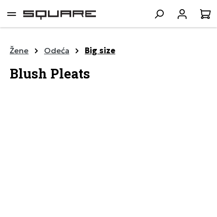
lavni sadržaj
K
Žene
Odeća
Big size
Blush Pleats
Preskoči galeriju slika