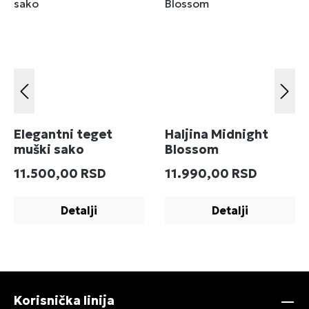
Elegantni teget
Haljina Midnight
muški sako
Blossom
Redovna cena:
Redovna cena:
11.500,00 RSD
11.990,00 RSD
Detalji
Detalji
Korisnička linija