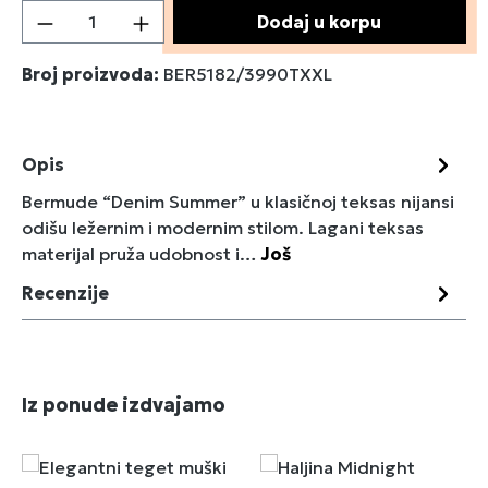
Količina proizvoda: Unesite željenu količin
Dodaj u korpu
Broj proizvoda:
BER5182/3990TXXL
Opis
Bermude “Denim Summer” u klasičnoj teksas nijansi
odišu ležernim i modernim stilom. Lagani teksas
materijal pruža udobnost i…
Još
Recenzije
Preskoči galeriju proizvoda
Iz ponude izdvajamo