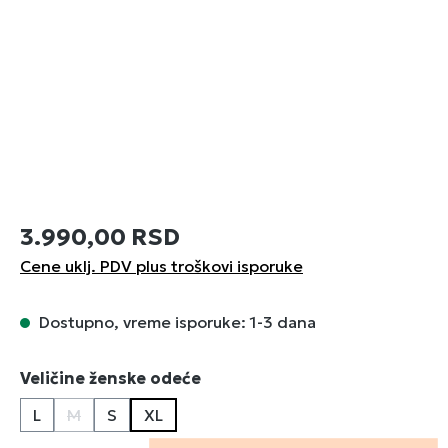
3.990,00 RSD
Cene uklj. PDV plus troškovi isporuke
Dostupno, vreme isporuke: 1-3 dana
Izaberi
Veličine ženske odeće
L
M
S
XL
(Ova opcija trenutno nije dostupna.)