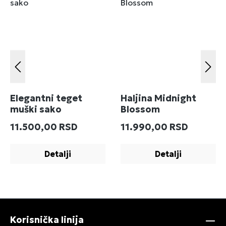
Elegantni teget
Haljina Midnight
muški sako
Blossom
Redovna cena:
Redovna cena:
11.500,00 RSD
11.990,00 RSD
Detalji
Detalji
Korisnička linija