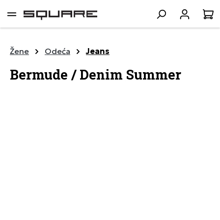
lavni sadržaj
K
Žene
Odeća
Jeans
Bermude / Denim Summer
Preskoči galeriju slika