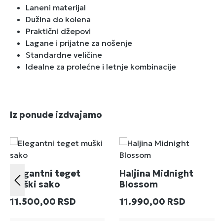
Laneni materijal
Dužina do kolena
Praktični džepovi
Lagane i prijatne za nošenje
Standardne veličine
Idealne za prolećne i letnje kombinacije
Preskoči galeriju proizvoda
Iz ponude izdvajamo
Elegantni teget
Haljina Midnight
muški sako
Blossom
Redovna cena:
Redovna cena:
11.500,00 RSD
11.990,00 RSD