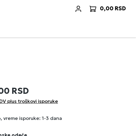
0,00 RSD
Korp
,00 RSD
DV plus troškovi isporuke
 vreme isporuke: 1-3 dana
enske odeće