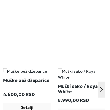
Muške bež džeparice
Muški sako / Royal
White
Redovna cena:
4.600,00 RSD
:
Redovna cena:
8.990,00 RSD
Detalji