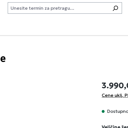
se
3.990
Cene uklj. P
Dostupno,
Izaberi
Veličine ž