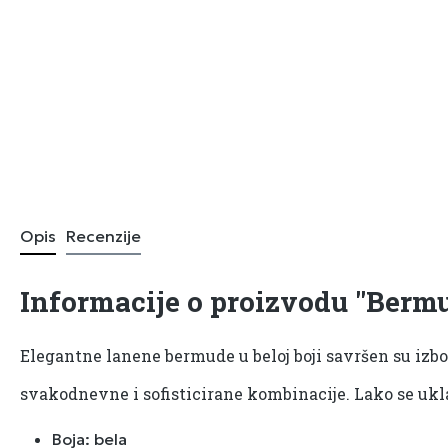
Opis
Recenzije
Informacije o proizvodu "Bermu
Elegantne lanene bermude u beloj boji savršen su izbo
svakodnevne i sofisticirane kombinacije. Lako se uklap
Boja: bela