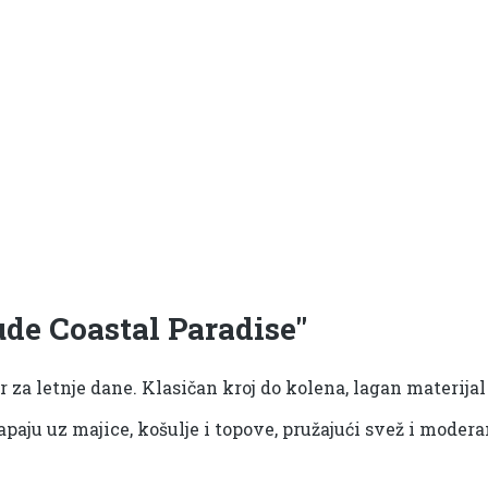
de Coastal Paradise"
r za letnje dane. Klasičan kroj do kolena, lagan materij
aju uz majice, košulje i topove, pružajući svež i modera