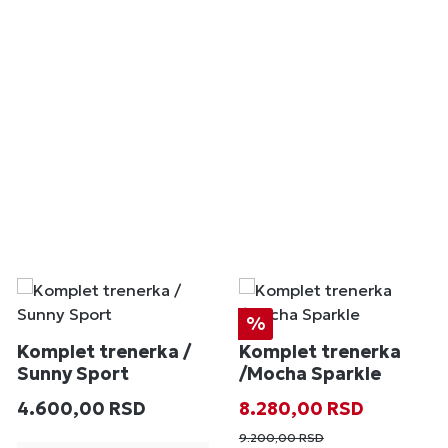
Popust
%
Komplet trenerka /
Komplet trenerka
Sunny Sport
/Mocha Sparkle
Redovna cena:
Prodajna cena:
Redovna cena
4.600,00 RSD
8.280,00 RSD
9.200,00 RSD