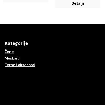
Detalji
Kategorije
Žene
Muškarci
Torbe i aksesoari