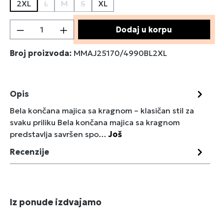
2XL
L
M
S
XL
(Ova opcija trenutno nije dostupna.)
(Ova opcija trenutno nije dostupna.)
(Ova opcija trenutno nije dostupna.)
Količina proizvoda: Unesite željenu količin
Dodaj u korpu
Broj proizvoda:
MMAJ25170/4990BL2XL
Opis
Bela končana majica sa kragnom – klasičan stil za
svaku priliku Bela končana majica sa kragnom
predstavlja savršen spo…
Još
Recenzije
Preskoči galeriju proizvoda
Iz ponude izdvajamo