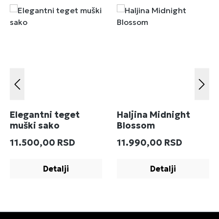
Elegantni teget
Haljina Midnight
muški sako
Blossom
Redovna cena:
Redovna cena:
11.500,00 RSD
11.990,00 RSD
Detalji
Detalji