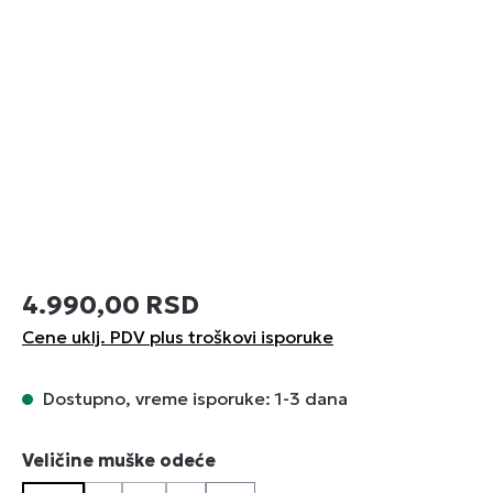
4.990,00 RSD
Cene uklj. PDV plus troškovi isporuke
Dostupno, vreme isporuke: 1-3 dana
Izaberi
Veličine muške odeće