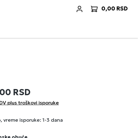
0,00 RSD
Korp
,00 RSD
DV plus troškovi isporuke
 vreme isporuke: 1-3 dana
enske obuće