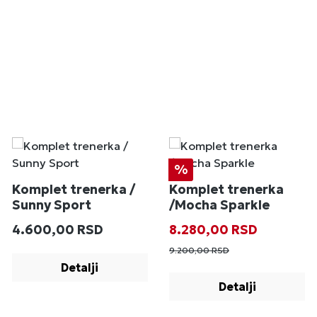
Popust
%
Komplet trenerka /
Komplet trenerka
Sunny Sport
/Mocha Sparkle
Redovna cena:
Prodajna cena:
Redovna cena
4.600,00 RSD
8.280,00 RSD
9.200,00 RSD
Detalji
Detalji