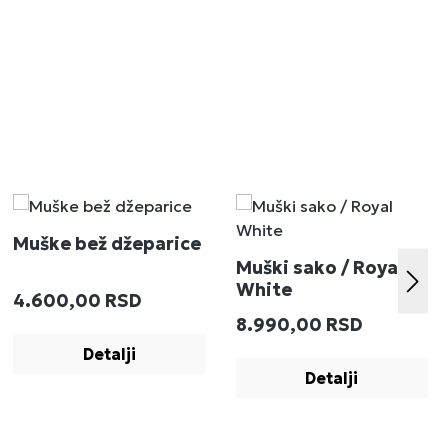
Muške bež džeparice
Muški sako / Royal
White
Redovna cena:
4.600,00 RSD
:
Redovna cena:
8.990,00 RSD
Detalji
Detalji