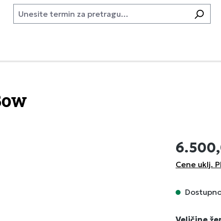
Bow
6.500
Cene uklj. P
Dostupno,
Izaberi
Veličine ž