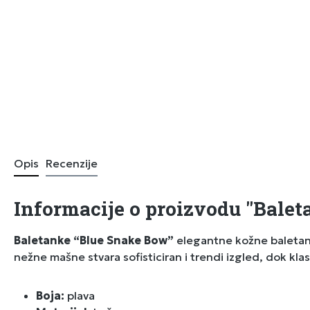
Opis
Recenzije
Informacije o proizvodu "Bale
Baletanke “Blue Snake Bow”
elegantne kožne baletank
nežne mašne stvara sofisticiran i trendi izgled, dok kl
Boja:
plava