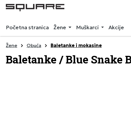
 pretragu
Preskoči na glavnu navigaciju
Početna stranica
Žene
Muškarci
Akcije
Žene
Obuća
Baletanke i mokasine
Baletanke / Blue Snake 
Preskoči galeriju slika