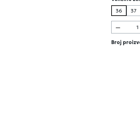
36
37
Količina
Broj proiz