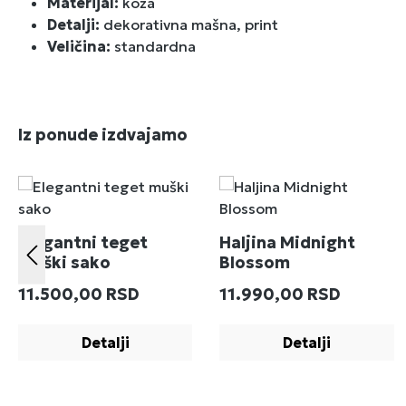
Materijal:
koža
Detalji:
dekorativna mašna, print
Veličina:
standardna
Preskoči galeriju proizvoda
Iz ponude izdvajamo
Elegantni teget
Haljina Midnight
muški sako
Blossom
Redovna cena:
Redovna cena:
11.500,00 RSD
11.990,00 RSD
Detalji
Detalji