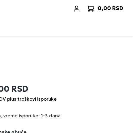
0,00 RSD
Korp
,00 RSD
DV plus troškovi isporuke
 vreme isporuke: 1-3 dana
enske obuće