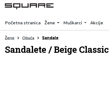
 pretragu
Preskoči na glavnu navigaciju
Početna stranica
Žene
Muškarci
Akcije
Žene
Obuća
Sandale
Sandalete / Beige Classic
Preskoči galeriju slika