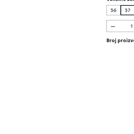
36
37
Količina
Broj proiz