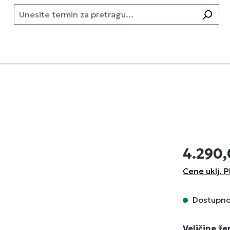
4.290
Cene uklj. P
Dostupno,
Izaberi
Veličine ž