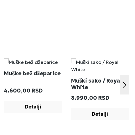
Muške bež džeparice
Muški sako / Royal
White
Redovna cena:
4.600,00 RSD
:
Redovna cena:
8.990,00 RSD
Detalji
Detalji