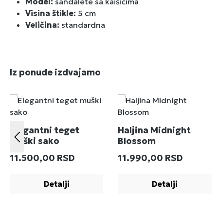
Model:
sandalete sa kaišićima
Visina štikle:
5 cm
Veličina:
standardna
Preskoči galeriju proizvoda
Iz ponude izdvajamo
Elegantni teget
Haljina Midnight
muški sako
Blossom
Redovna cena:
Redovna cena:
11.500,00 RSD
11.990,00 RSD
Detalji
Detalji