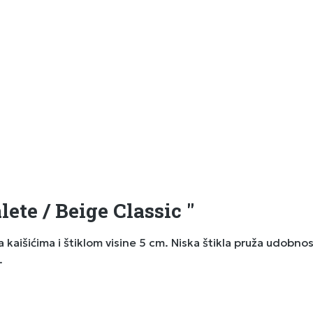
ete / Beige Classic "
aišićima i štiklom visine 5 cm. Niska štikla pruža udobnost
.