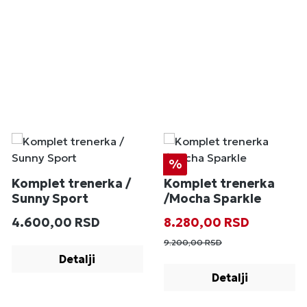
Popust
%
Komplet trenerka /
Komplet trenerka
Sunny Sport
/Mocha Sparkle
Redovna cena:
Prodajna cena:
Redovna cena
4.600,00 RSD
8.280,00 RSD
9.200,00 RSD
Detalji
Detalji