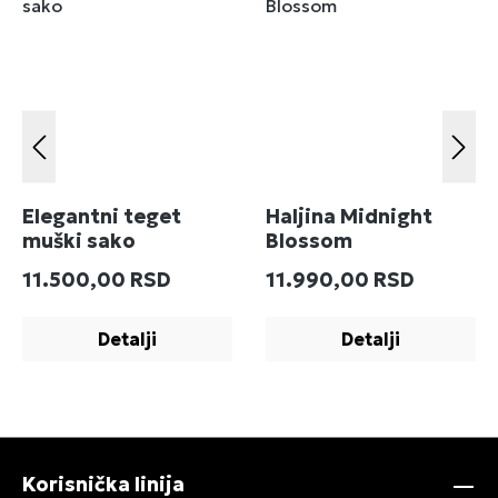
Elegantni teget
Haljina Midnight
muški sako
Blossom
Redovna cena:
Redovna cena:
11.500,00 RSD
11.990,00 RSD
Detalji
Detalji
Korisnička linija