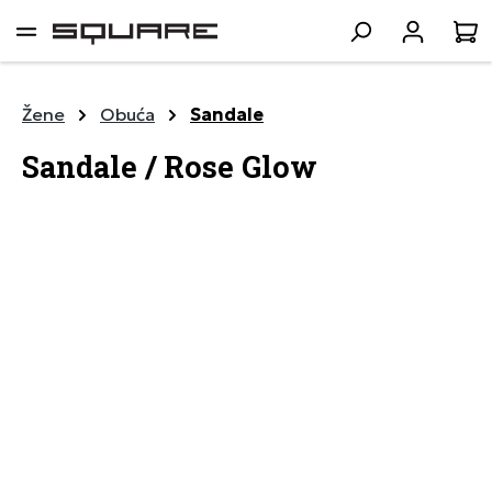
lavni sadržaj
K
Žene
Obuća
Sandale
Sandale / Rose Glow
Preskoči galeriju slika