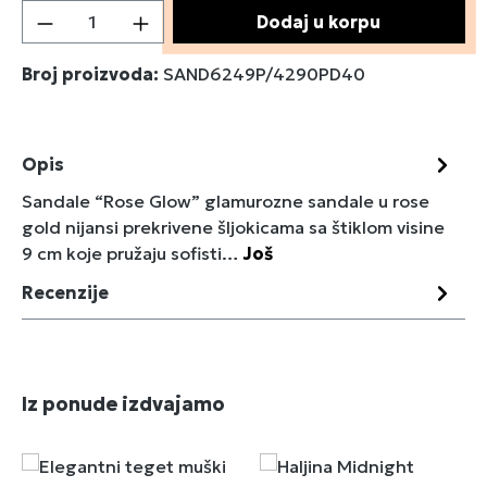
Količina proizvoda: Unesite željenu količin
Dodaj u korpu
Broj proizvoda:
SAND6249P/4290PD40
Opis
Sandale “Rose Glow” glamurozne sandale u rose
gold nijansi prekrivene šljokicama sa štiklom visine
9 cm koje pružaju sofisti…
Još
Recenzije
Preskoči galeriju proizvoda
Iz ponude izdvajamo