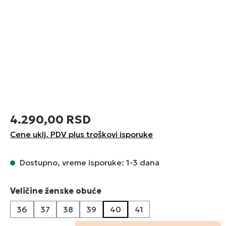
4.290,00 RSD
Cene uklj. PDV plus troškovi isporuke
Dostupno, vreme isporuke: 1-3 dana
Izaberi
Veličine ženske obuće
36
37
38
39
40
41