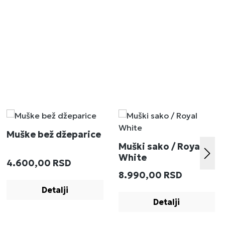
Muške bež džeparice
Muški sako / Royal
White
Redovna cena:
4.600,00 RSD
:
Redovna cena:
8.990,00 RSD
Detalji
Detalji