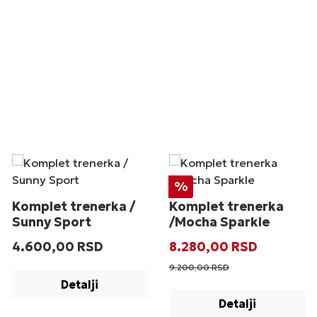
Popust
%
Komplet trenerka /
Komplet trenerka
Sunny Sport
/Mocha Sparkle
Redovna cena:
Prodajna cena:
Redovna cena
4.600,00 RSD
8.280,00 RSD
9.200,00 RSD
Detalji
Detalji