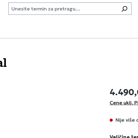
al
4.490
Cene uklj. P
Nije više
Izaberi
Veličine ž