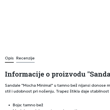
Opis
Recenzije
Informacije o proizvodu "Sand
Sandale "Mocha Minimal" u tamno bež nijansi donose mod
stil i udobnost pri nošenju. Trapez štikla daje stabilno
Boja: tamno bež