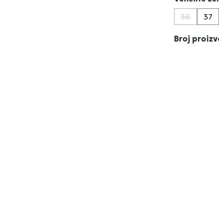
36
37
(Ova opcij
Broj proiz