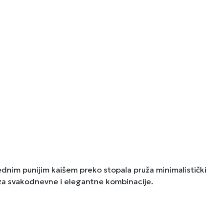
dnim punijim kaišem preko stopala pruža minimalistički
om za svakodnevne i elegantne kombinacije.