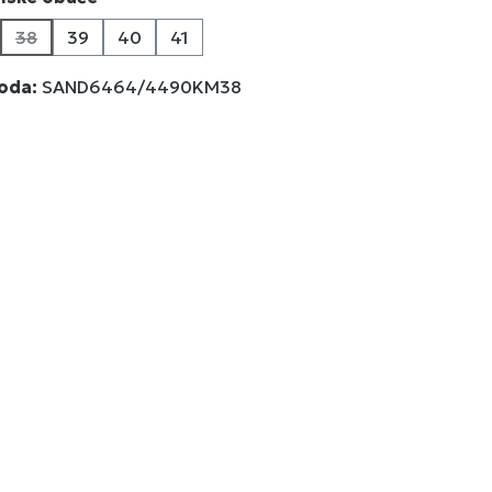
38
39
40
41
a trenutno nije dostupna.)
(Ova opcija trenutno nije dostupna.)
voda:
SAND6464/4490KM38