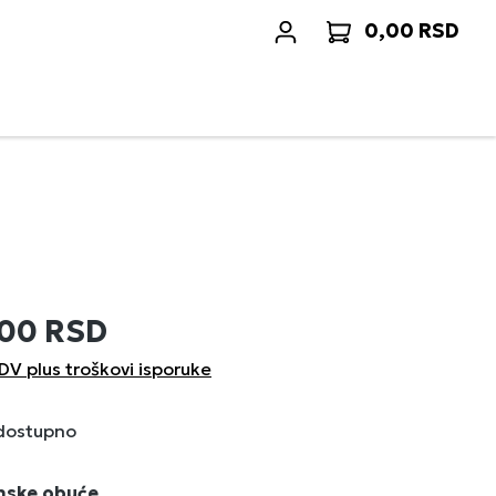
0,00 RSD
Korp
,00 RSD
DV plus troškovi isporuke
 dostupno
enske obuće