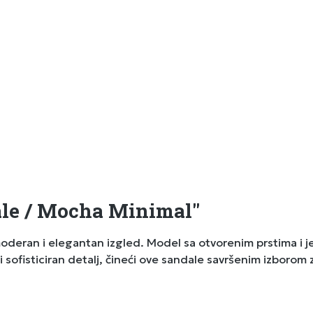
ale / Mocha Minimal"
eran i elegantan izgled. Model sa otvorenim prstima i je
st i sofisticiran detalj, čineći ove sandale savršenim izbor