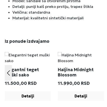
Model: sandale sa otvorenim prstima
Detalji: puniji kaiš preko prstiju, trapez štikla
Veličina: standardna
Materijal: kvalitetni sintetički materijali
Preskoči galeriju proizvoda
Iz ponude izdvajamo
Elegantni teget
Haljina Midnight
muški sako
Blossom
Redovna cena:
Redovna cena:
11.500,00 RSD
11.990,00 RSD
Detalji
Detalji