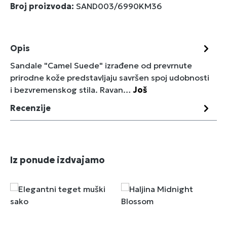
Broj proizvoda:
SAND003/6990KM36
Opis
Sandale "Camel Suede" izrađene od prevrnute
prirodne kože predstavljaju savršen spoj udobnosti
i bezvremenskog stila. Ravan…
Još
Recenzije
Preskoči galeriju proizvoda
Iz ponude izdvajamo