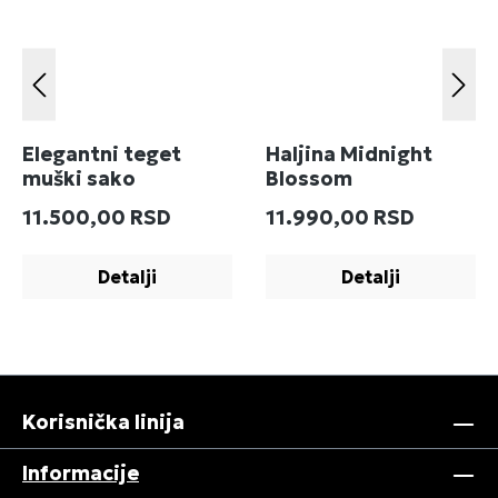
Elegantni teget
Haljina Midnight
muški sako
Blossom
Redovna cena:
Redovna cena:
11.500,00 RSD
11.990,00 RSD
Detalji
Detalji
Korisnička linija
Informacije