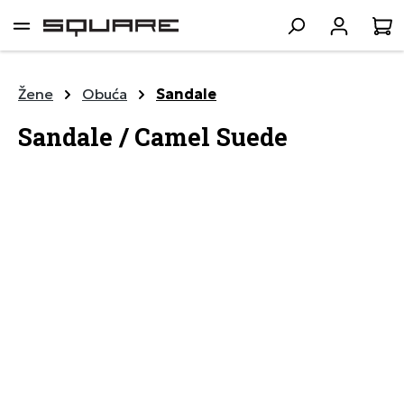
lavni sadržaj
K
Žene
Obuća
Sandale
Sandale / Camel Suede
Preskoči galeriju slika