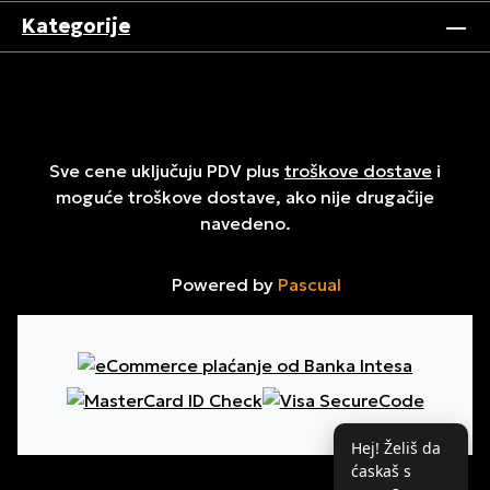
Kategorije
Sve cene uključuju PDV plus
troškove dostave
i
moguće troškove dostave, ako nije drugačije
navedeno.
Powered by
Pascual
Hej! Želiš da
ćaskaš s