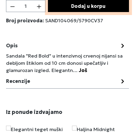
Količina proizvoda: Unesite željenu količin
Dodaj u korpu
Broj proizvoda:
SAND104069/5790CV37
Opis
Sandala "Red Bold" u intenzivnoj crvenoj nijansi sa
debljom štiklom od 10 cm donosi upečatljiv i
glamurozan izgled. Elegantn…
Još
Recenzije
Preskoči galeriju proizvoda
Iz ponude izdvajamo