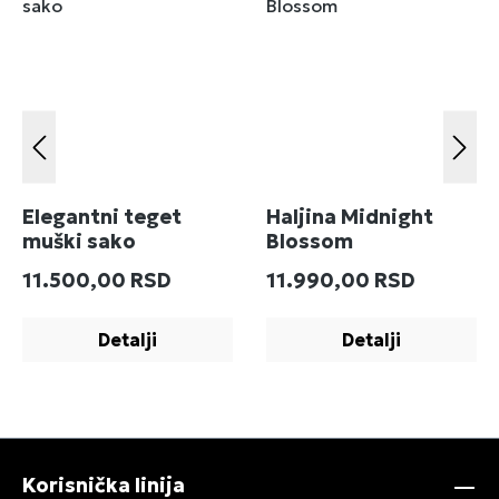
Elegantni teget
Haljina Midnight
muški sako
Blossom
Redovna cena:
Redovna cena:
11.500,00 RSD
11.990,00 RSD
Detalji
Detalji
Korisnička linija