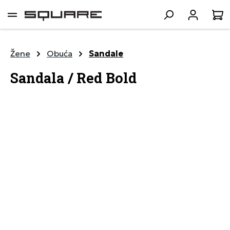
lavni sadržaj
K
Žene
Obuća
Sandale
Sandala / Red Bold
Preskoči galeriju slika