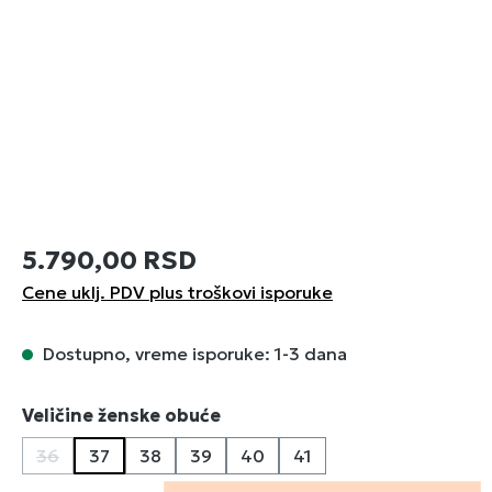
5.790,00 RSD
Cene uklj. PDV plus troškovi isporuke
Dostupno, vreme isporuke: 1-3 dana
Izaberi
Veličine ženske obuće
36
37
38
39
40
41
(Ova opcija trenutno nije dostupna.)