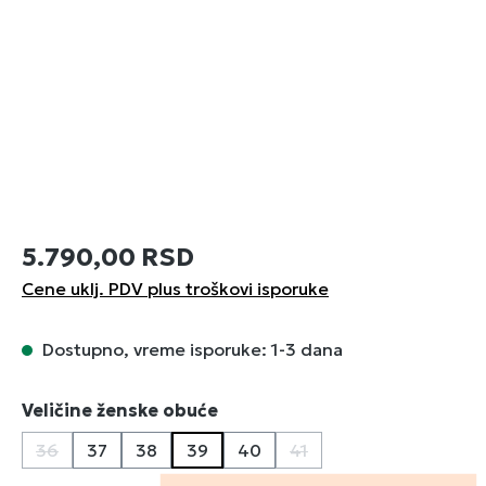
5.790,00 RSD
Cene uklj. PDV plus troškovi isporuke
Dostupno, vreme isporuke: 1-3 dana
Izaberi
Veličine ženske obuće
36
37
38
39
40
41
(Ova opcija trenutno nije dostupna.)
(Ova opcija trenutno nij