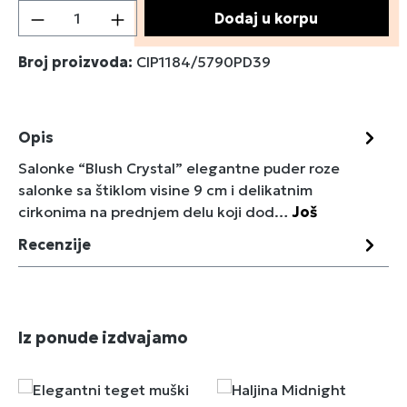
Količina proizvoda: Unesite željenu količin
Dodaj u korpu
Broj proizvoda:
CIP1184/5790PD39
Opis
Salonke “Blush Crystal” elegantne puder roze
salonke sa štiklom visine 9 cm i delikatnim
cirkonima na prednjem delu koji dod…
Još
Recenzije
Preskoči galeriju proizvoda
Iz ponude izdvajamo