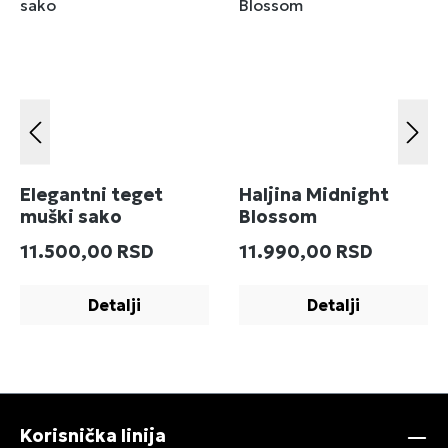
Elegantni teget
Haljina Midnight
muški sako
Blossom
Redovna cena:
Redovna cena:
11.500,00 RSD
11.990,00 RSD
Detalji
Detalji
Korisnička linija