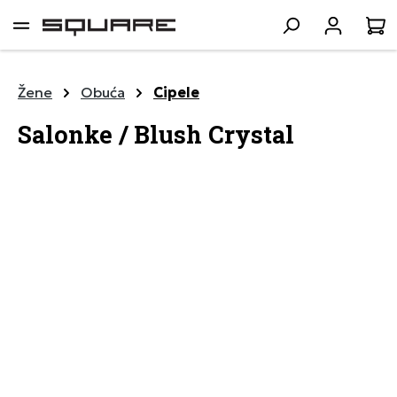
lavni sadržaj
K
Žene
Obuća
Cipele
Salonke / Blush Crystal
Preskoči galeriju slika