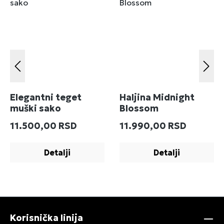
Elegantni teget
Haljina Midnight
muški sako
Blossom
Redovna cena:
Redovna cena:
11.500,00 RSD
11.990,00 RSD
Detalji
Detalji
Korisnička linija