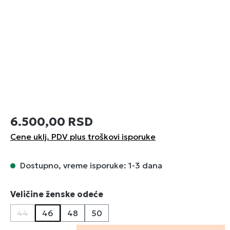
6.500,00 RSD
Cene uklj. PDV plus troškovi isporuke
Dostupno, vreme isporuke: 1-3 dana
Izaberi
Veličine ženske odeće
44
46
48
50
(Ova opcija trenutno nije dostupna.)