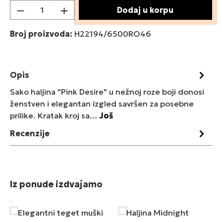
Količina proizvoda: Unesite željenu količin
Dodaj u korpu
Broj proizvoda:
H22194/6500RO46
Opis
Sako haljina "Pink Desire" u nežnoj roze boji donosi
ženstven i elegantan izgled savršen za posebne
prilike. Kratak kroj sa…
Još
Recenzije
Preskoči galeriju proizvoda
Iz ponude izdvajamo