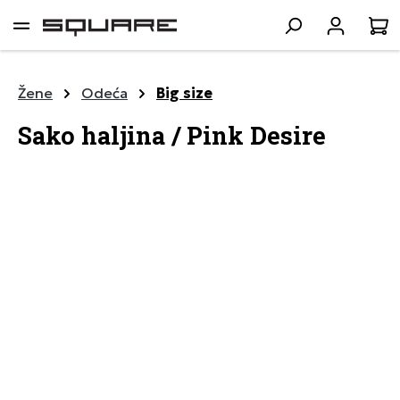
lavni sadržaj
K
Žene
Odeća
Big size
Sako haljina / Pink Desire
Preskoči galeriju slika