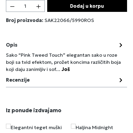
Količina proizvoda: Unesite željenu količin
Dodaj u korpu
Broj proizvoda:
SAK22066/5990ROS
Opis
Sako “Pink Tweed Touch” elegantan sako u roze
boji sa tvid efektom, prožet koncima različitih boja
koji daju zanimljiv i sof…
Još
Recenzije
Preskoči galeriju proizvoda
Iz ponude izdvajamo