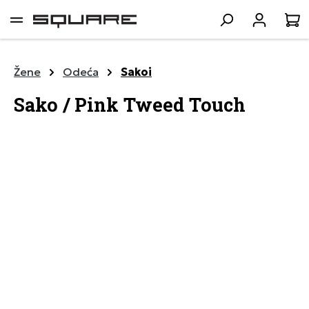
lavni sadržaj
K
Žene
Odeća
Sakoi
Sako / Pink Tweed Touch
Preskoči galeriju slika