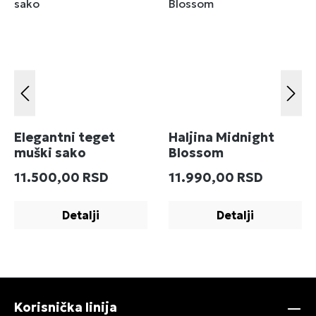
Elegantni teget
Haljina Midnight
muški sako
Blossom
Redovna cena:
Redovna cena:
11.500,00 RSD
11.990,00 RSD
Detalji
Detalji
Korisnička linija