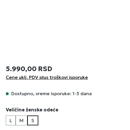
5.990,00 RSD
Cene uklj. PDV plus troškovi isporuke
Dostupno, vreme isporuke: 1-3 dana
Izaberi
Veličine ženske odeće
L
M
S