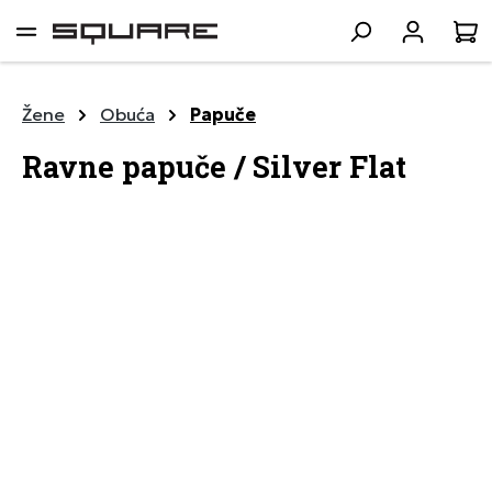
lavni sadržaj
K
Žene
Obuća
Papuče
Ravne papuče / Silver Flat
Preskoči galeriju slika