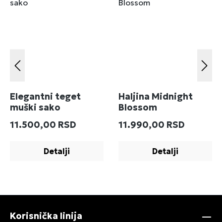
Elegantni teget
Haljina Midnight
muški sako
Blossom
Redovna cena:
Redovna cena:
11.500,00 RSD
11.990,00 RSD
Detalji
Detalji
Korisnička linija