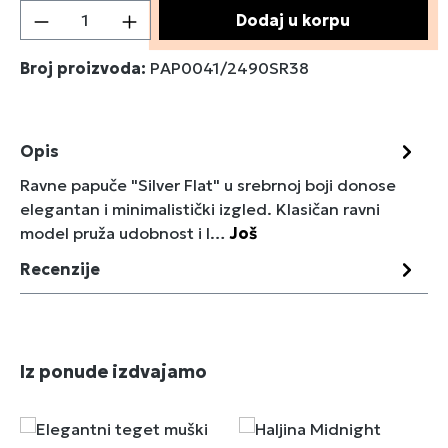
Količina proizvoda: Unesite željenu količin
Dodaj u korpu
Broj proizvoda:
PAP0041/2490SR38
Opis
Ravne papuče "Silver Flat" u srebrnoj boji donose
elegantan i minimalistički izgled. Klasičan ravni
model pruža udobnost i l…
Još
Recenzije
Preskoči galeriju proizvoda
Iz ponude izdvajamo