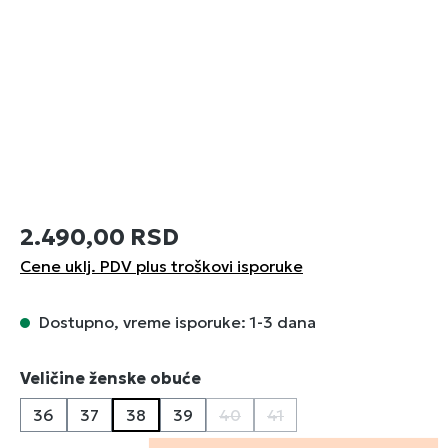
2.490,00 RSD
Cene uklj. PDV plus troškovi isporuke
Dostupno, vreme isporuke: 1-3 dana
Izaberi
Veličine ženske obuće
36
37
38
39
40
41
(Ova opcija trenutno nije dostu
(Ova opcija trenutno nij