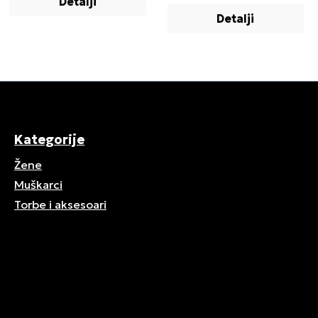
Detalji
Detalji
Kategorije
Žene
Muškarci
Torbe i aksesoari