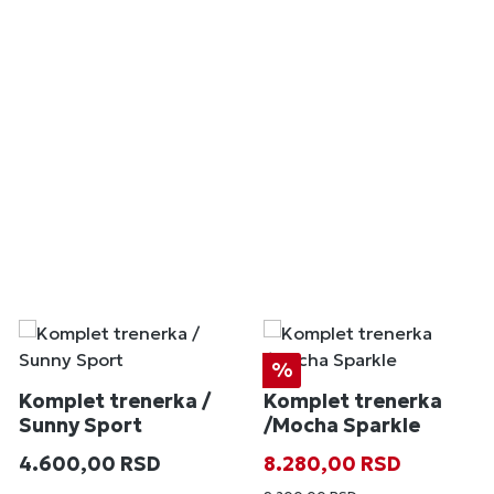
Popust
%
Komplet trenerka /
Komplet trenerka
Sunny Sport
/Mocha Sparkle
Redovna cena:
Prodajna cena:
Redovna cena
4.600,00 RSD
8.280,00 RSD