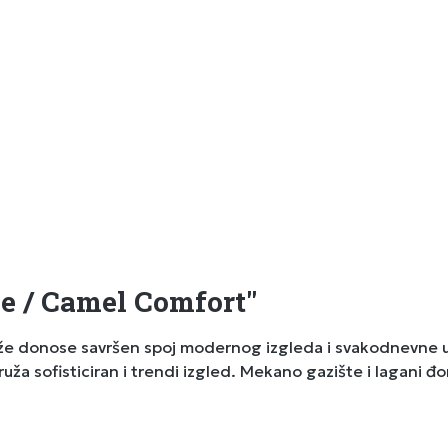
če / Camel Comfort"
že donose savršen spoj modernog izgleda i svakodnevne ud
pruža sofisticiran i trendi izgled. Mekano gazište i lagan