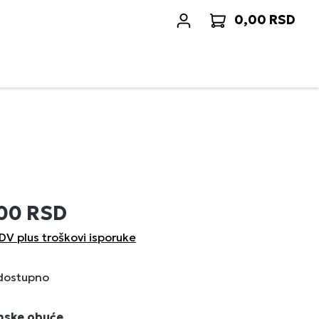
0,00 RSD
Korp
,00 RSD
DV plus troškovi isporuke
 dostupno
enske obuće