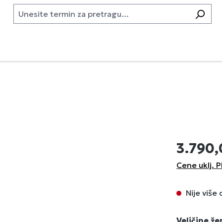
3.790
Cene uklj. P
Nije više
Izaberi
Veličine ž