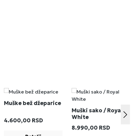
Muške bež džeparice
Muški sako / Royal
White
Redovna cena:
4.600,00 RSD
:
Redovna cena:
8.990,00 RSD