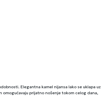
obnosti. Elegantna kamel nijansa lako se uklapa uz
i đon omogućavaju prijatno nošenje tokom celog dana,