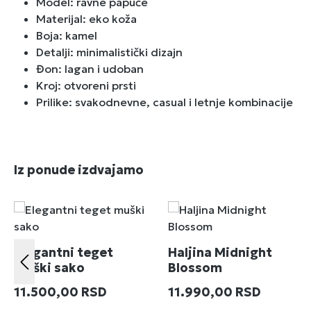
Model: ravne papuče
Materijal: eko koža
Boja: kamel
Detalji: minimalistički dizajn
Đon: lagan i udoban
Kroj: otvoreni prsti
Prilike: svakodnevne, casual i letnje kombinacije
Preskoči galeriju proizvoda
Iz ponude izdvajamo
Elegantni teget
Haljina Midnight
muški sako
Blossom
Redovna cena:
Redovna cena:
11.500,00 RSD
11.990,00 RSD