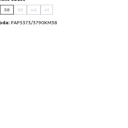
38
39
40
41
(Ova opcija trenutno nije dostupna.)
(Ova opcija trenutno nije dostupna.)
(Ova opcija trenutno nije dostupna.)
(Ova opcija trenutno nije dostupna.)
voda:
PAP5373/3790KM38