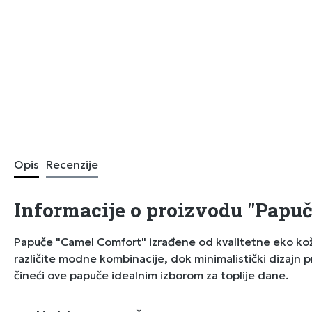
Opis
Recenzije
Informacije o proizvodu "Papu
Papuče "Camel Comfort" izrađene od kvalitetne eko ko
različite modne kombinacije, dok minimalistički dizajn 
čineći ove papuče idealnim izborom za toplije dane.