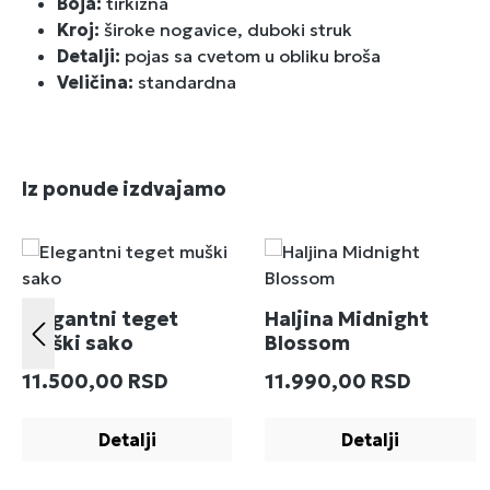
Boja:
tirkizna
Kroj:
široke nogavice, duboki struk
Detalji:
pojas sa cvetom u obliku broša
Veličina:
standardna
Preskoči galeriju proizvoda
Iz ponude izdvajamo
Elegantni teget
Haljina Midnight
muški sako
Blossom
Redovna cena:
Redovna cena:
11.500,00 RSD
11.990,00 RSD
Detalji
Detalji