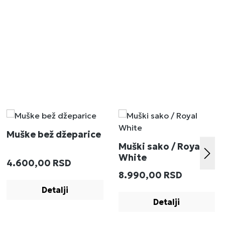
Muške bež džeparice
Muški sako / Royal
White
Redovna cena:
4.600,00 RSD
:
Redovna cena:
8.990,00 RSD
Detalji
Detalji