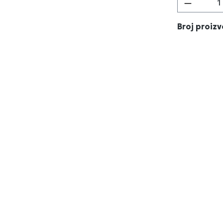
Količina
Broj proiz