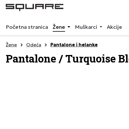
 pretragu
Preskoči na glavnu navigaciju
Početna stranica
Žene
Muškarci
Akcije
Žene
Odeća
Pantalone i helanke
Pantalone / Turquoise B
Preskoči galeriju slika