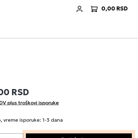
0,00 RSD
Korp
,00 RSD
DV plus troškovi isporuke
 vreme isporuke: 1-3 dana