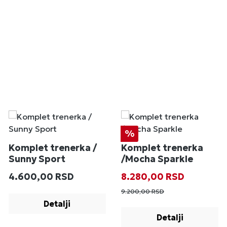
Popust
%
Komplet trenerka /
Komplet trenerka
Sunny Sport
/Mocha Sparkle
Redovna cena:
Prodajna cena:
Redovna cena
4.600,00 RSD
8.280,00 RSD
9.200,00 RSD
Detalji
Detalji