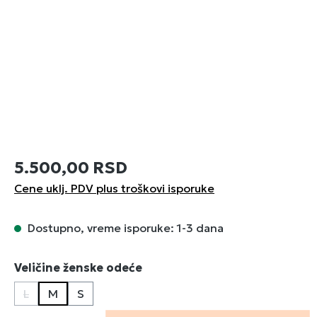
5.500,00 RSD
Cene uklj. PDV plus troškovi isporuke
Dostupno, vreme isporuke: 1-3 dana
Izaberi
Veličine ženske odeće
L
M
S
(Ova opcija trenutno nije dostupna.)