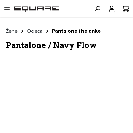
lavni sadržaj
K
Žene
Odeća
Pantalone i helanke
Pantalone / Navy Flow
Preskoči galeriju slika