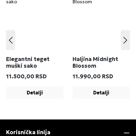
Elegantni teget
Haljina Midnight
muški sako
Blossom
Redovna cena:
Redovna cena:
11.500,00 RSD
11.990,00 RSD
Detalji
Detalji
Korisnička linija