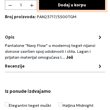
Količina proizvoda: Unesite željenu količin
Dodaj u korpu
Broj proizvoda:
PAN23717/5500TGM
Opis
Pantalone "Navy Flow" u modernoj teget nijansi
donose savršen spoj udobnosti i stila. Lagan i
prijatan materijal omogućava l…
Još
Recenzije
Preskoči galeriju proizvoda
Iz ponude izdvajamo