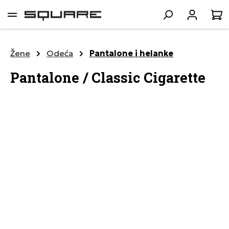
lavni sadržaj
K
Žene
Odeća
Pantalone i helanke
Pantalone / Classic Cigarette
Preskoči galeriju slika