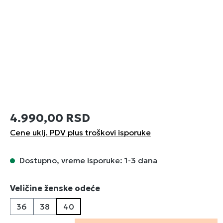
4.990,00 RSD
Cene uklj. PDV plus troškovi isporuke
Dostupno, vreme isporuke: 1-3 dana
Izaberi
Veličine ženske odeće
36
38
40