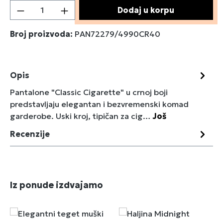
Količina proizvoda: Unesite željenu količin
Dodaj u korpu
Broj proizvoda:
PAN72279/4990CR40
Opis
Pantalone "Classic Cigarette" u crnoj boji
predstavljaju elegantan i bezvremenski komad
garderobe. Uski kroj, tipičan za cig…
Još
Recenzije
Preskoči galeriju proizvoda
Iz ponude izdvajamo