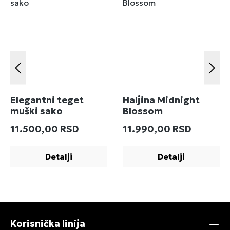
Elegantni teget
Haljina Midnight
muški sako
Blossom
Redovna cena:
Redovna cena:
11.500,00 RSD
11.990,00 RSD
Detalji
Detalji
Korisnička linija