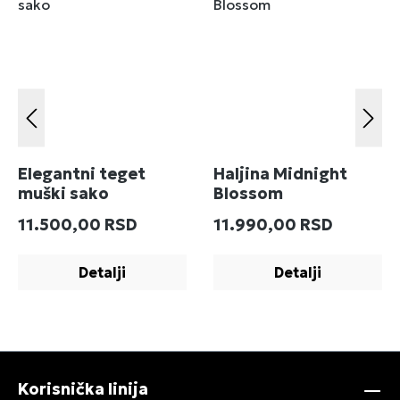
Elegantni teget
Haljina Midnight
muški sako
Blossom
Redovna cena:
Redovna cena:
11.500,00 RSD
11.990,00 RSD
Detalji
Detalji
Korisnička linija