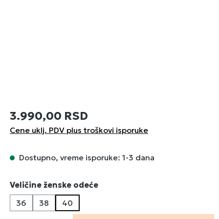
3.990,00 RSD
Cene uklj. PDV plus troškovi isporuke
Dostupno, vreme isporuke: 1-3 dana
Izaberi
Veličine ženske odeće
36
38
40