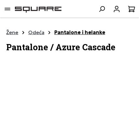
lavni sadržaj
K
Žene
Odeća
Pantalone i helanke
Pantalone / Azure Cascade
Preskoči galeriju slika