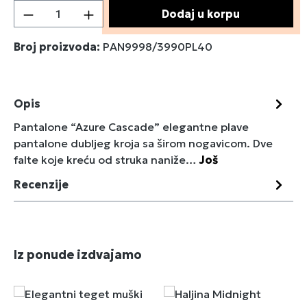
Količina proizvoda: Unesite željenu količin
Dodaj u korpu
Broj proizvoda:
PAN9998/3990PL40
Opis
Pantalone “Azure Cascade” elegantne plave
pantalone dubljeg kroja sa širom nogavicom. Dve
falte koje kreću od struka naniže…
Još
Recenzije
Preskoči galeriju proizvoda
Iz ponude izdvajamo