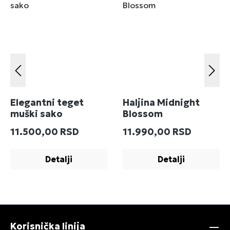
Elegantni teget
Haljina Midnight
muški sako
Blossom
Redovna cena:
Redovna cena:
11.500,00 RSD
11.990,00 RSD
Detalji
Detalji
Korisnička linija