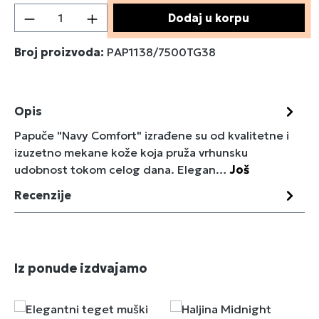
Količina proizvoda: Unesite željenu količin
Dodaj u korpu
Broj proizvoda:
PAP1138/7500TG38
Opis
Papuče "Navy Comfort" izrađene su od kvalitetne i
izuzetno mekane kože koja pruža vrhunsku
udobnost tokom celog dana. Elegan…
Još
Recenzije
Preskoči galeriju proizvoda
Iz ponude izdvajamo