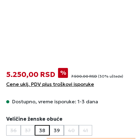
%
5.250,00 RSD
7.500,00 RSD
(30% uštede)
Cene uklj. PDV plus troškovi isporuke
Dostupno, vreme isporuke: 1-3 dana
Izaberi
Veličine ženske obuće
36
37
38
39
40
41
(Ova opcija trenutno nije dostupna.)
(Ova opcija trenutno nije dostupna.)
(Ova opcija trenutno nije dostu
(Ova opcija trenutno nij