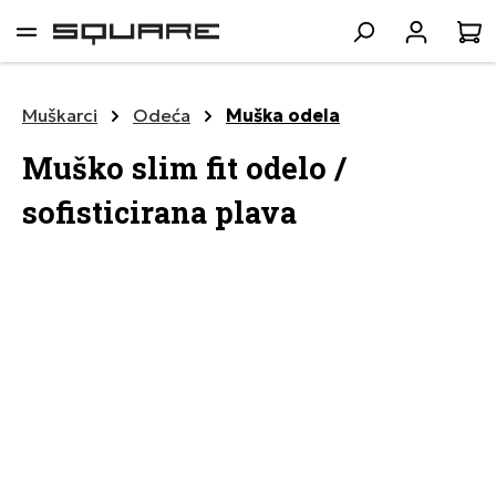
lavni sadržaj
K
Muškarci
Odeća
Muška odela
Muško slim fit odelo /
sofisticirana plava
Preskoči galeriju slika