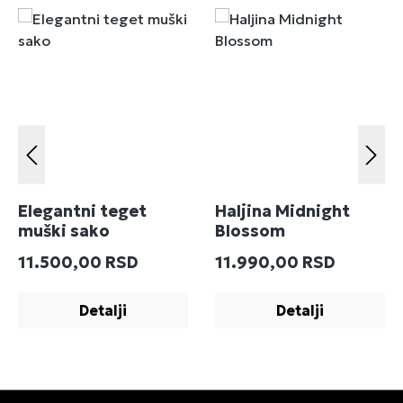
Elegantni teget
Haljina Midnight
muški sako
Blossom
Redovna cena:
Redovna cena:
11.500,00 RSD
11.990,00 RSD
Detalji
Detalji