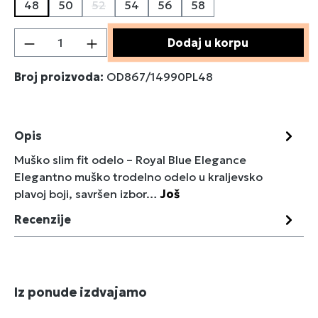
48
50
52
54
56
58
(Ova opcija trenutno nije dostupna.)
Količina proizvoda: Unesite željenu količin
Dodaj u korpu
Broj proizvoda:
OD867/14990PL48
Opis
Muško slim fit odelo – Royal Blue Elegance
Elegantno muško trodelno odelo u kraljevsko
plavoj boji, savršen izbor…
Još
Recenzije
Preskoči galeriju proizvoda
Iz ponude izdvajamo